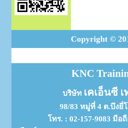
Copyright © 201
KNC Trainin
เคเอ็นซี เ
บริษัท
98/83 หมู่ที่ 4 ต.บึงย
โทร. : 02-157-9083 มือถ