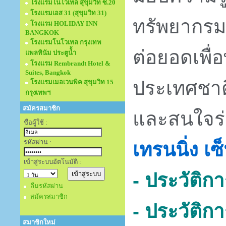
โรงแรมโนโวเทล สุขุมวิท ซ.20
โรงแรมเอส 31 (สุขุมวิท 31)
ทรัพยากรมน
โรงแรม HOLIDAY INN
BANGKOK
โรงแรมโนโวเทล กรุงเทพ
ต่อยอดเพื
แพลทินัม ประตูนั้ำ
โรงแรม Rembrandt Hotel &
Suites, Bangkok
ประเทศชาติ
โรงแรมเมอเวนพิค สุขุมวิท 15
กรุงเทพฯ
สมัครสมาชิก
และ
สนใจร่
ชื่อผู้ใช้ :
รหัสผ่าน :
เทรนนิ่ง เซ
เข้าสู่ระบบอัตโนมัติ :
- ประวัติก
ลืมรหัสผ่าน
สมัครสมาชิก
- ประวัติ
สมาชิกใหม่