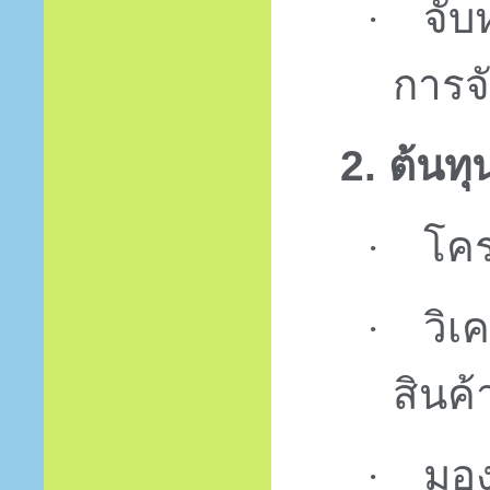
จับ
·
การจ
2.
ต้นทุ
โคร
·
วิเ
·
สินค
มอง
·