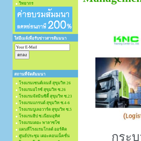
วิทยากร
ใส่อีเมล์เพื่อรับข่าวสารสัมมนา
สถานที่จัดสัมมนา
โรงแรมเซนต์เจมส์ สุขุมวิท 26
โรงแรมอไรซ์ สุขุมวิท ซ.26
โรงแรมจัสมินซิตี้ สุขุมวิท ซ.23
โรงแรมแกรนด์ สุขุมวิท ซ.4-6
โรงแรมบูเลอวาร์ด สุขุมวิท ซ.5
โรงแรมฮิป ซ.เนียมอุทิศ
โรงแรมเดอะ พาลาซโซ
แผนที่โรงแรมโกลด์ ออร์คิด
กระบ
ศูนย์ประชุม เดอะคอนเน็คชั่น