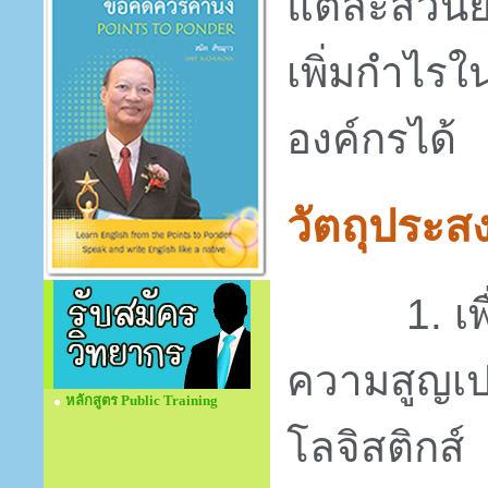
แต่ละส่วนย
เพิ่มกำไร
องค์กรได้
วัตถุประส
1.
เ
ความสูญเปล
หลักสูตร Public Training
โลจิสติกส์