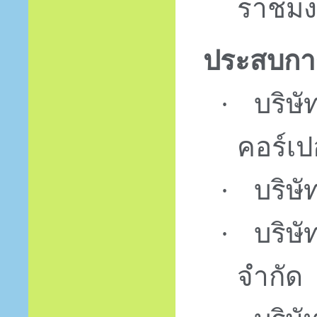
ราชมง
ประสบกา
บริษั
·
คอร์เป
บริษั
·
บริษั
·
จำกัด