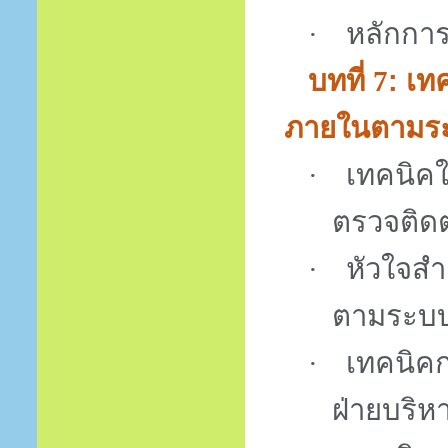
หลักกา
·
บทที่
: เ
7
ภายในตามร
เทคนิค
·
ตรวจติด
หัวใจส
·
ตามระบบ
เทคนิค
·
ฝ่ายบริห