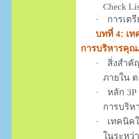
Check Lis
การเตร
·
บทที่
: เ
4
การบริหารคุ
สิ่งสำค
·
ภายใน ต
หลัก
·
3P
การบริห
เทคนิค
·
ในระหว่