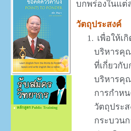
บกพร่องในแต
วัตถุประสงค์
เพื่อให้
1.
บริหารค
ที่เกี่ย
บริหารค
การกำหนด
วัตถุประ
หลักสูตร Public Training
กระบวนกา