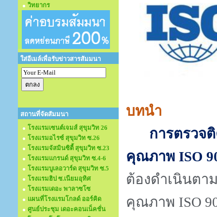
วิทยากร
ใส่อีเมล์เพื่อรับข่าวสารสัมมนา
บทนำ
สถานที่จัดสัมมนา
โรงแรมเซนต์เจมส์ สุขุมวิท 26
การตรวจต
โรงแรมอไรซ์ สุขุมวิท ซ.26
โรงแรมจัสมินซิตี้ สุขุมวิท ซ.23
คุณภาพ
ISO 9
โรงแรมแกรนด์ สุขุมวิท ซ.4-6
โรงแรมบูเลอวาร์ด สุขุมวิท ซ.5
ต้องดำเนินตา
โรงแรมฮิป ซ.เนียมอุทิศ
โรงแรมเดอะ พาลาซโซ
คุณภาพ
ISO 9
แผนที่โรงแรมโกลด์ ออร์คิด
ศูนย์ประชุม เดอะคอนเน็คชั่น