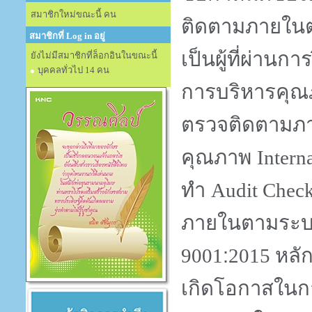
สมาชิกใหม่ขณะนี้ คน
ติดตามภายใน
สมาชิกที่ Log in อยู่
เป็นผู้ที่ผ่า
ยังไม่มีสมาชิกที่ล็อกอินในขณะนี้
บุคคลทั่วไป 14 คน
การบริหารคุ
ตรวจติดตามภ
คุณภาพ
Intern
ทำ
Audit Check
ภายในตามระบ
:
หลั
9001
2015
เกิดโอกาสในกา