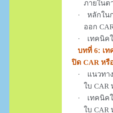
ภายในตา
หลักใน
·
ออก
CA
เทคนิค
·
บทที่
: เ
6
ปิด
หรื
CAR
แนวทางใ
·
ใบ
CAR
เทคนิค
·
ใบ
CAR