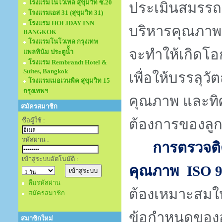
โรงแรมโนโวเทล สุขุมวิท ซ.20
ประเมินสมรร
โรงแรมเอส 31 (สุขุมวิท 31)
โรงแรม HOLIDAY INN
บริหารคุณภาพ
BANGKOK
โรงแรมโนโวเทล กรุงเทพ
จะทำให้เกิดโ
แพลทินัม ประตูนั้ำ
โรงแรม Rembrandt Hotel &
Suites, Bangkok
เพื่อให้บรรลุ
โรงแรมเมอเวนพิค สุขุมวิท 15
กรุงเทพฯ
คุณภาพ และทิ
สมัครสมาชิก
ต้องการของลูก
ชื่อผู้ใช้ :
รหัสผ่าน :
การตรวจต
เข้าสู่ระบบอัตโนมัติ :
คุณภาพ
ISO 
ลืมรหัสผ่าน
ต้องเหมาะสมใ
สมัครสมาชิก
ข้อกำหนดขององ
สมาชิกใหม่