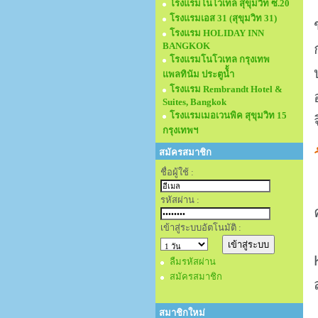
โรงแรมโนโวเทล สุขุมวิท ซ.20
โรงแรมเอส 31 (สุขุมวิท 31)
โรงแรม HOLIDAY INN
BANGKOK
โรงแรมโนโวเทล กรุงเทพ
แพลทินัม ประตูนั้ำ
โรงแรม Rembrandt Hotel &
Suites, Bangkok
โรงแรมเมอเวนพิค สุขุมวิท 15
กรุงเทพฯ
สมัครสมาชิก
ชื่อผู้ใช้ :
รหัสผ่าน :
เข้าสู่ระบบอัตโนมัติ :
ลืมรหัสผ่าน
สมัครสมาชิก
สมาชิกใหม่