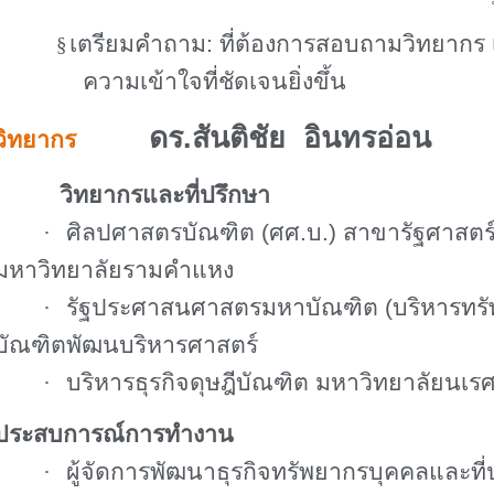
เตรียมคำถาม: ที่ต้องการสอบถามวิทยากร เพ
§
ความเข้าใจที่ชัดเจนยิ่งขึ้น
ดร.สันติชัย อินทรอ่อน
วิทยากร
วิทยากรและที่ปรึกษา
·
ศิลปศาสตรบัณฑิต (ศศ.บ.) สาขารัฐศาสตร
มหาวิทยาลัยรามคำแหง
·
รัฐประศาสนศาสตรมหาบัณฑิต (บริหารทรัพ
บัณฑิตพัฒนบริหารศาสตร์
·
บริหารธุรกิจดุษฎีบัณฑิต มหาวิทยาลัยนเร
ประสบการณ์การทำงาน
·
ผู้จัดการพัฒนาธุรกิจทรัพยากรบุคคลและที