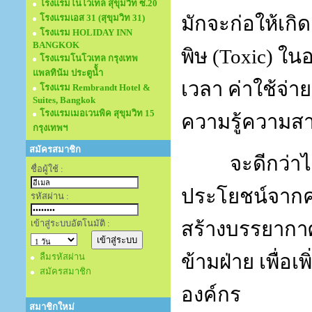
โรงแรมโนโวเทล สุขุมวิท ซ.20
โรงแรมเอส 31 (สุขุมวิท 31)
มักจะก่อให้เกิ
โรงแรม HOLIDAY INN
BANGKOK
พิษ
(Toxic)
ในอ
โรงแรมโนโวเทล กรุงเทพ
แพลทินัม ประตูนั้ำ
เวลา ค่าใช้จ่าย
โรงแรม Rembrandt Hotel &
Suites, Bangkok
โรงแรมเมอเวนพิค สุขุมวิท 15
ความรู้ความส
กรุงเทพฯ
สมัครสมาชิก
จะดีกว่า
ชื่อผู้ใช้ :
ประโยชน์จากคว
รหัสผ่าน :
เข้าสู่ระบบอัตโนมัติ :
สร้างบรรยากาศท
ข้ามฝ่าย เพื่อ
ลืมรหัสผ่าน
สมัครสมาชิก
องค์กร
สมาชิกใหม่