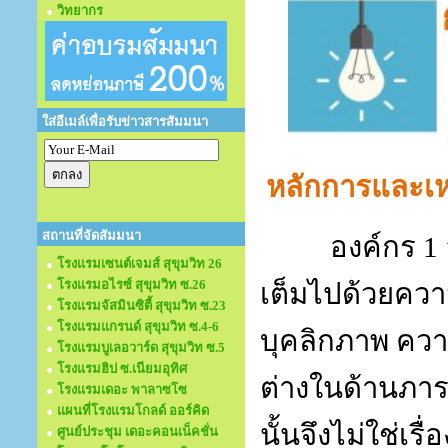
วิทยากร
ใส่อีเมล์เพื่อรับข่าวสารสัมมนา
หลักการและเห
สถานที่จัดสัมมนา
องค์กร
1
โรงแรมเซนต์เจมส์ สุขุมวิท 26
โรงแรมอไรซ์ สุขุมวิท ซ.26
เต็มไปด้วยควา
โรงแรมจัสมินซิตี้ สุขุมวิท ซ.23
โรงแรมแกรนด์ สุขุมวิท ซ.4-6
บุคลิกภาพ คว
โรงแรมบูเลอวาร์ด สุขุมวิท ซ.5
โรงแรมฮิป ซ.เนียมอุทิศ
ต่างในด้านภาร
โรงแรมเดอะ พาลาซโซ
แผนที่โรงแรมโกลด์ ออร์คิด
นั้นจึงไม่ใช่เร
ศูนย์ประชุม เดอะคอนเน็คชั่น