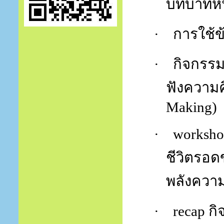
บทบาทหน้า
·
การใช้ข
·
กิจกรร
ฟังความค
Making)
·
worksh
ชีวิตรอด
พลังความ
·
recap
กิ