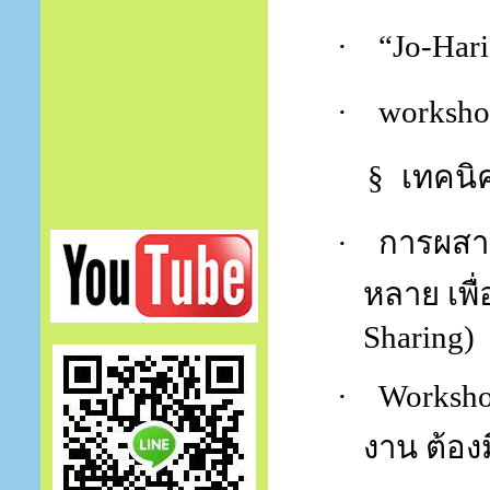
·
“Jo-Har
·
worksh
§
เทคนิค
·
การผสา
หลาย เพื
Sharing)
·
Worksh
งาน ต้อ