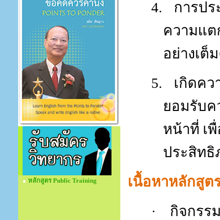
4.
การปร
ความแตกต
อย่างเต
5.
เกิดคว
ยอมรับค
หน้าที่ เ
ประสิทธ
เนื้อหาหลักสูต
หลักสูตร Public Training
·
กิจกรร