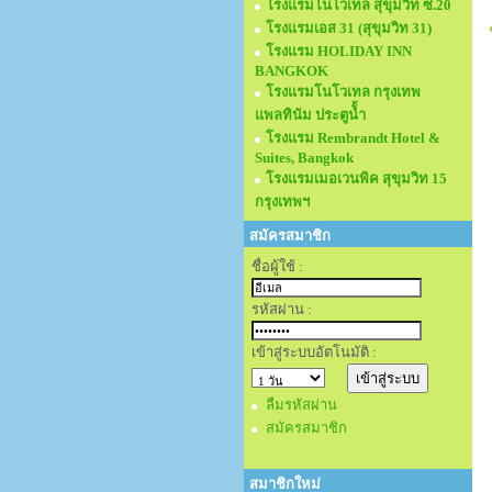
โรงแรมโนโวเทล สุขุมวิท ซ.20
โรงแรมเอส 31 (สุขุมวิท 31)
โรงแรม HOLIDAY INN
BANGKOK
โรงแรมโนโวเทล กรุงเทพ
แพลทินัม ประตูนั้ำ
โรงแรม Rembrandt Hotel &
Suites, Bangkok
โรงแรมเมอเวนพิค สุขุมวิท 15
กรุงเทพฯ
สมัครสมาชิก
ชื่อผู้ใช้ :
รหัสผ่าน :
เข้าสู่ระบบอัตโนมัติ :
ลืมรหัสผ่าน
สมัครสมาชิก
สมาชิกใหม่