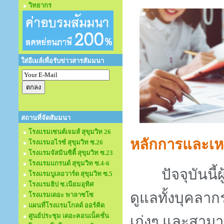
วิทยากร
ใส่อีเมล์เพื่อรับข่าวสารสัมมนา
สถานที่จัดสัมมนา
โรงแรมเซนต์เจมส์ สุขุมวิท 26
หลักการและเห
โรงแรมอไรซ์ สุขุมวิท ซ.26
โรงแรมจัสมินซิตี้ สุขุมวิท ซ.23
โรงแรมแกรนด์ สุขุมวิท ซ.4-6
ปัจจุบันนี้ผู
โรงแรมบูเลอวาร์ด สุขุมวิท ซ.5
โรงแรมฮิป ซ.เนียมอุทิศ
ดูแลทั้งบุคลา
โรงแรมเดอะ พาลาซโซ
แผนที่โรงแรมโกลด์ ออร์คิด
ศูนย์ประชุม เดอะคอนเน็คชั่น
เก่งๆ และสามาร