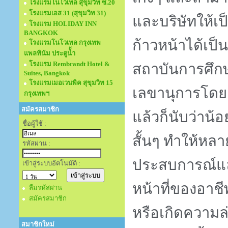
โรงแรมโนโวเทล สุขุมวิท ซ.20
โรงแรมเอส 31 (สุขุมวิท 31)
และบริษัทให้เป
โรงแรม HOLIDAY INN
BANGKOK
ก้าวหน้าได้เป็นอ
โรงแรมโนโวเทล กรุงเทพ
แพลทินัม ประตูนั้ำ
โรงแรม Rembrandt Hotel &
สถาบันการศึกษ
Suites, Bangkok
โรงแรมเมอเวนพิค สุขุมวิท 15
เลขานุการโดยตร
กรุงเทพฯ
สมัครสมาชิก
แล้วก็นับว่าน
ชื่อผู้ใช้ :
สั้นๆ ทำให้หลา
รหัสผ่าน :
ประสบการณ์และ
เข้าสู่ระบบอัตโนมัติ :
หน้าที่ของอาชี
ลืมรหัสผ่าน
สมัครสมาชิก
หรือเกิดความล่
สมาชิกใหม่