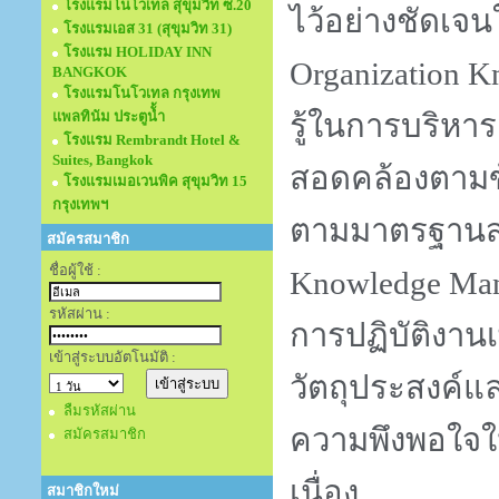
โรงแรมโนโวเทล สุขุมวิท ซ.20
ไว้อย่างชัดเจ
โรงแรมเอส 31 (สุขุมวิท 31)
โรงแรม HOLIDAY INN
Organization 
BANGKOK
โรงแรมโนโวเทล กรุงเทพ
แพลทินัม ประตูนั้ำ
รู้ในการบริห
โรงแรม Rembrandt Hotel &
Suites, Bangkok
สอดคล้องตาม
โรงแรมเมอเวนพิค สุขุมวิท 15
กรุงเทพฯ
ตามมาตรฐานสาก
สมัครสมาชิก
ชื่อผู้ใช้ :
Knowledge Ma
รหัสผ่าน :
การปฏิบัติงานเ
เข้าสู่ระบบอัตโนมัติ :
วัตถุประสงค์
ลืมรหัสผ่าน
ความพึงพอใจให
สมัครสมาชิก
เนื่อง
สมาชิกใหม่