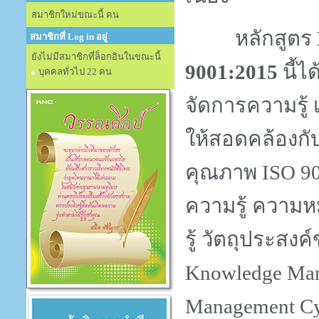
สมาชิกใหม่ขณะนี้ คน
หลักสูตร
สมาชิกที่ Log in อยู่
ยังไม่มีสมาชิกที่ล็อกอินในขณะนี้
9001:2015
นี้ไ
บุคคลทั่วไป 22 คน
จัดการความรู้ 
ให้สอดคล้องก
คุณภาพ
ISO
9
ความรู้ ความ
รู้
วัตถุประสงค
Knowledge Ma
Management C