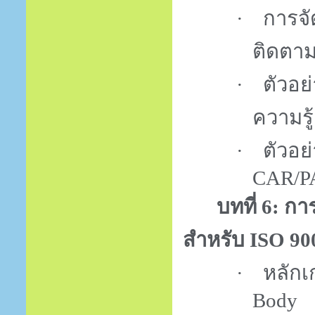
·
การจ
ติดตา
·
ตัวอ
ความรู
·
ตัวอย
CAR/P
บทที่
6:
กา
สำหรับ
ISO 90
·
หลัก
Body