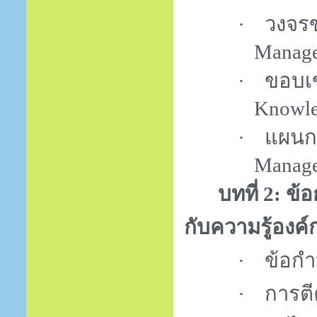
·
วงจร
Manage
·
ขอบเ
Knowl
·
แผนก
Manage
บทที่
2:
ข้
กับความรู้องค์
·
ข้อก
·
การต