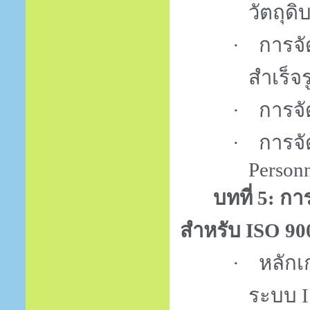
วัตถุดิ
·
การจั
สำเร็จ
·
การจั
·
การจั
Person
บทที่
5:
กา
สำหรับ
ISO 90
·
หลัก
ระบบ