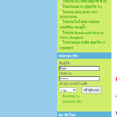
โรงแรมโนโวเทล สุขุมวิท ซ.20
โรงแรมเอส 31 (สุขุมวิท 31)
โรงแรม HOLIDAY INN
BANGKOK
โรงแรมโนโวเทล กรุงเทพ
แพลทินัม ประตูนั้ำ
โรงแรม Rembrandt Hotel &
Suites, Bangkok
โรงแรมเมอเวนพิค สุขุมวิท 15
กรุงเทพฯ
สมัครสมาชิก
ชื่อผู้ใช้ :
รหัสผ่าน :
เข้าสู่ระบบอัตโนมัติ :
ลืมรหัสผ่าน
สมัครสมาชิก
สมาชิกใหม่