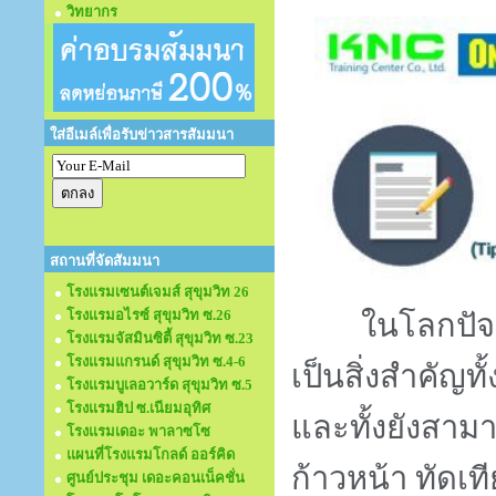
วิทยากร
ใส่อีเมล์เพื่อรับข่าวสารสัมมนา
สถานที่จัดสัมมนา
โรงแรมเซนต์เจมส์ สุขุมวิท 26
โรงแรมอไรซ์ สุขุมวิท ซ.26
ในโลกปัจจุบั
โรงแรมจัสมินซิตี้ สุขุมวิท ซ.23
โรงแรมแกรนด์ สุขุมวิท ซ.4-6
เป็นสิ่งสำคัญ
โรงแรมบูเลอวาร์ด สุขุมวิท ซ.5
โรงแรมฮิป ซ.เนียมอุทิศ
และทั้งยังสา
โรงแรมเดอะ พาลาซโซ
แผนที่โรงแรมโกลด์ ออร์คิด
ก้าวหน้า ทัด
ศูนย์ประชุม เดอะคอนเน็คชั่น