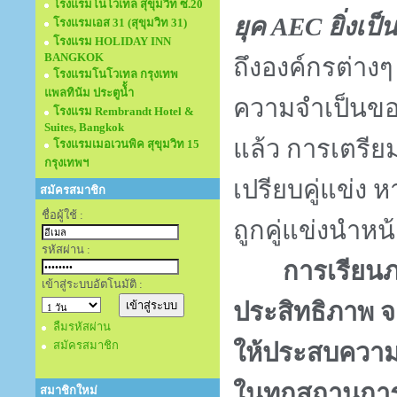
โรงแรมโนโวเทล สุขุมวิท ซ.20
ยุค
AEC
ยิ่งเป็
โรงแรมเอส 31 (สุขุมวิท 31)
โรงแรม HOLIDAY INN
BANGKOK
ถึงองค์กรต่าง
โรงแรมโนโวเทล กรุงเทพ
แพลทินัม ประตูนั้ำ
ความจำเป็นขอ
โรงแรม Rembrandt Hotel &
Suites, Bangkok
แล้ว การเตรียมพ
โรงแรมเมอเวนพิค สุขุมวิท 15
กรุงเทพฯ
เปรียบคู่แข่ง ห
สมัครสมาชิก
ชื่อผู้ใช้ :
ถูกคู่แข่งนำห
รหัสผ่าน :
การเรียนภาษา
เข้าสู่ระบบอัตโนมัติ :
ประสิทธิภาพ 
ลืมรหัสผ่าน
สมัครสมาชิก
ให้ประสบความส
ในทุกสถานกา
สมาชิกใหม่