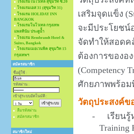
โรงแรมโนโวเทล สุขุมวิท ซ.20
โรงแรมเอส 31 (สุขุมวิท 31)
เสริมจุดแข็ง
(S
โรงแรม HOLIDAY INN
BANGKOK
โรงแรมโนโวเทล กรุงเทพ
จะมีประโยชน์อ
แพลทินัม ประตูนั้ำ
โรงแรม Rembrandt Hotel &
จัดทำให้สอดคล
Suites, Bangkok
โรงแรมเมอเวนพิค สุขุมวิท 15
ต้องการของอ
กรุงเทพฯ
สมัครสมาชิก
(
Competency T
ชื่อผู้ใช้ :
ศักยภาพพร้อมที
รหัสผ่าน :
เข้าสู่ระบบอัตโนมัติ :
วัตถุประสงค์ข
ลืมรหัสผ่าน
-
เรียนร
สมัครสมาชิก
Training
สมาชิกใหม่