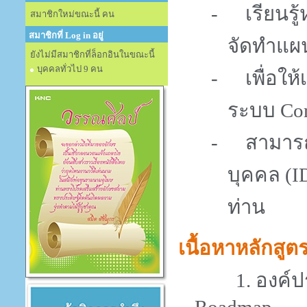
-
เรียนร
สมาชิกใหม่ขณะนี้ คน
สมาชิกที่ Log in อยู่
จัดทำแผ
ยังไม่มีสมาชิกที่ล็อกอินในขณะนี้
บุคคลทั่วไป 9 คน
-
เพื่อใ
ระบบ
Co
-
สามาร
บุคคล
(I
ท่าน
เนื้อหาหลักสูต
1. องค