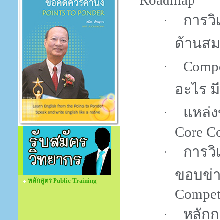
Roadmap
การวิ
·
ด้านส
Comp
·
อะไร ม
แหล่ง
·
Core C
การวิ
·
ขอบข่า
หลักสูตร Public Training
Compet
หลัก
·