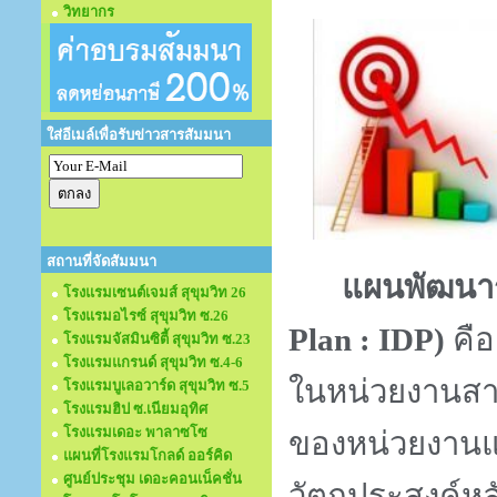
วิทยากร
ใส่อีเมล์เพื่อรับข่าวสารสัมมนา
สถานที่จัดสัมมนา
แผนพัฒนาร
โรงแรมเซนต์เจมส์ สุขุมวิท 26
โรงแรมอไรซ์ สุขุมวิท ซ.26
Plan : IDP)
คื
โรงแรมจัสมินซิตี้ สุขุมวิท ซ.23
โรงแรมแกรนด์ สุขุมวิท ซ.4-6
ในหน่วยงานสา
โรงแรมบูเลอวาร์ด สุขุมวิท ซ.5
โรงแรมฮิป ซ.เนียมอุทิศ
โรงแรมเดอะ พาลาซโซ
ของหน่วยงาน
แผนที่โรงแรมโกลด์ ออร์คิด
ศูนย์ประชุม เดอะคอนเน็คชั่น
วัตถุประสงค์ห