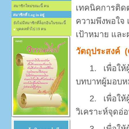
เทคนิคการติดตา
สมาชิกใหม่ขณะนี้ คน
สมาชิกที่ Log in อยู่
ความพึงพอใจ 
ยังไม่มีสมาชิกที่ล็อกอินในขณะนี้
บุคคลทั่วไป 19 คน
เป้าหมาย และผล
วัตถุประสงค์ (
1.
เพื่อให
บทบาทผู้มอบห
2.
เพื่อให
วิเคราะห์จุดอ่
3.
เพื่อใ