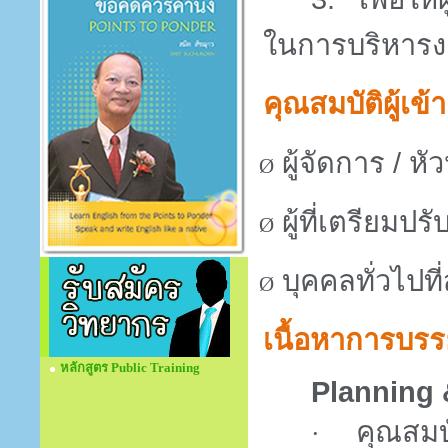
ในการบริหารงา
คุณสมบัติผู้เข้
ผู้จัดการ / ห
Ø
ผู้ที่เตรียมป
Ø
บุคคลทั่วไป
Ø
เนื้อหาการบรร
หลักสูตร Public Training
Planning
คุณสมบั
·