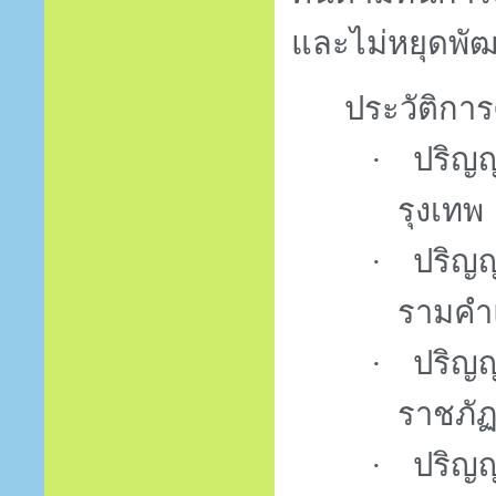
และไม่หยุดพั
ประวัติกา
·
ปริญญ
รุงเทพ
·
ปริญญ
รามคำ
·
ปริญ
ราชภัฏธ
·
ปริญญ