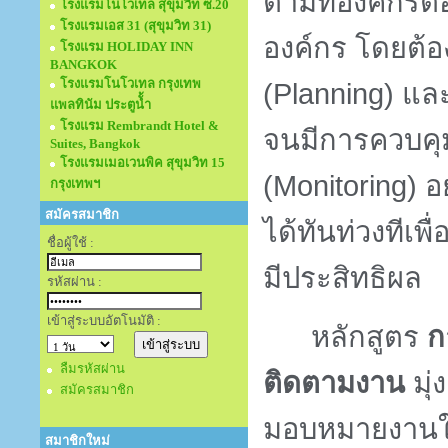
ตามที่องค์กรต
โรงแรมโนโวเทล สุขุมวิท ซ.20
โรงแรมเอส 31 (สุขุมวิท 31)
องค์กร โดยต้
โรงแรม HOLIDAY INN
BANGKOK
โรงแรมโนโวเทล กรุงเทพ
(
Planning
) แล
แพลทินัม ประตูนั้ำ
โรงแรม Rembrandt Hotel &
จนมีการควบคุ
Suites, Bangkok
โรงแรมเมอเวนพิค สุขุมวิท 15
(
Monitoring
) 
กรุงเทพฯ
สมัครสมาชิก
ได้ทันท่วงทีเพ
ชื่อผู้ใช้ :
มีประสิทธิผล
รหัสผ่าน :
เข้าสู่ระบบอัตโนมัติ :
หลักสูตร
ก
ลืมรหัสผ่าน
ติดตามงาน
มุ่
สมัครสมาชิก
มอบหมายงานใ
สมาชิกใหม่