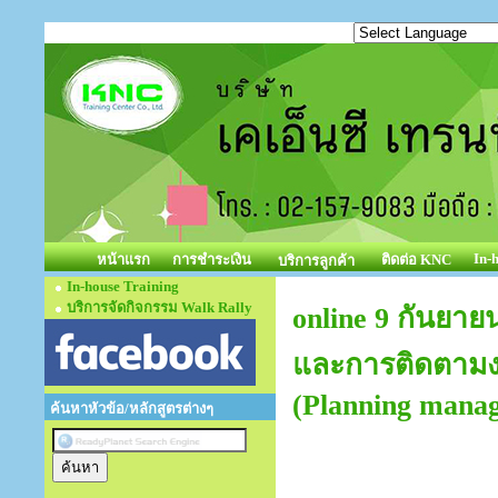
In-
หน้าแรก
การชำระเงิน
ติดต่อ KNC
บริการลูกค้า
In-house Training
บริการจัดกิจกรรม Walk Rally
online 9 กันยา
และการติดตามง
(Planning mana
ค้นหาหัวข้อ/หลักสูตรต่างๆ