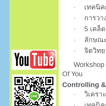
เทคนิค
·
การวา
·
5
เคล็ด
·
ลักษณะ
·
จิตวิ
·
Workshop
Of You
Controlling 
วิเครา
·
เทคนิค
·