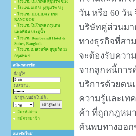
โรงแรมโนโวเทล สุขุมวิท ซ.20
โรงแรมเอส 31 (สุขุมวิท 31)
วัน หรือ 60 วัน
โรงแรม HOLIDAY INN
BANGKOK
บริษัทคู่ส่วนมา
โรงแรมโนโวเทล กรุงเทพ
แพลทินัม ประตูนั้ำ
โรงแรม Rembrandt Hotel &
ทางธุรกิจที่สาม
Suites, Bangkok
โรงแรมเมอเวนพิค สุขุมวิท 15
จะต้องรับความ
กรุงเทพฯ
สมัครสมาชิก
จากลูกหนี้การค
ชื่อผู้ใช้ :
บริการด้วยตนเอง
รหัสผ่าน :
ความรู้และเทคน
เข้าสู่ระบบอัตโนมัติ :
ค้า ที่ถูกกฎหม
ลืมรหัสผ่าน
สมัครสมาชิก
ค้นพบทางออกขอ
สมาชิกใหม่