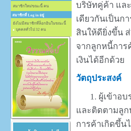
บริษัทคู่ค้า 
สมาชิกใหม่ขณะนี้ คน
สมาชิกที่ Log in อยู่
เดียวกันเป็นการ
ยังไม่มีสมาชิกที่ล็อกอินในขณะนี้
บุคคลทั่วไป 32 คน
สินให้ดียิ่งขึ้
จากลูกหนี้การ
เงินได้อีกด้วย
วัตถุประสงค์
1.
ผู้เข้าอ
และติดตามลูกห
การค้าเกิดขึ้น