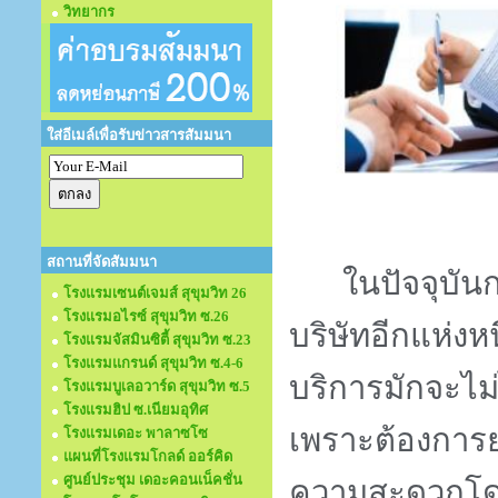
วิทยากร
ใส่อีเมล์เพื่อรับข่าวสารสัมมนา
สถานที่จัดสัมมนา
ในปัจจุบัน
โรงแรมเซนต์เจมส์ สุขุมวิท 26
โรงแรมอไรซ์ สุขุมวิท ซ.26
บริษัทอีกแห่งห
โรงแรมจัสมินซิตี้ สุขุมวิท ซ.23
โรงแรมแกรนด์ สุขุมวิท ซ.4-6
บริการมักจะไม่
โรงแรมบูเลอวาร์ด สุขุมวิท ซ.5
โรงแรมฮิป ซ.เนียมอุทิศ
เพราะต้องการย
โรงแรมเดอะ พาลาซโซ
แผนที่โรงแรมโกลด์ ออร์คิด
ศูนย์ประชุม เดอะคอนเน็คชั่น
ความสะดวกโดย