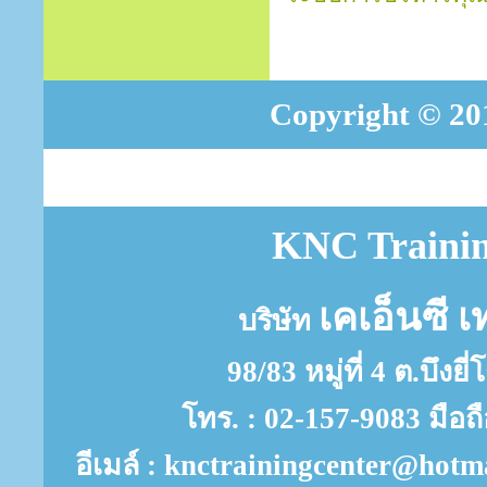
Copyright © 201
KNC Trainin
เคเอ็นซี เ
บริษัท
98/83 หมู่ที่ 4 ต.บึงย
โทร. : 02-157-9083 มือถ
อีเมล์ : knctrainingcenter@ho