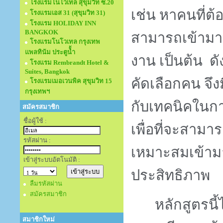
โรงแรมโนโวเทล สุขุมวิท ซ.20
เช่น หาคนที่ต้
โรงแรมเอส 31 (สุขุมวิท 31)
โรงแรม HOLIDAY INN
BANGKOK
สามารถเข้ามาท
โรงแรมโนโวเทล กรุงเทพ
แพลทินัม ประตูนั้ำ
งาน เป็นต้น ดัง
โรงแรม Rembrandt Hotel &
Suites, Bangkok
คัดเลือกคน จึงม
โรงแรมเมอเวนพิค สุขุมวิท 15
กรุงเทพฯ
กับเทคนิคในก
สมัครสมาชิก
ชื่อผู้ใช้ :
เพื่อที่จะสาม
รหัสผ่าน :
เหมาะสมเข้ามา
เข้าสู่ระบบอัตโนมัติ :
ประสิทธิภาพ
ลืมรหัสผ่าน
สมัครสมาชิก
หลักสูตรนี้
สมาชิกใหม่