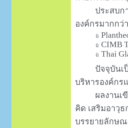
ประสบการณ์
องค์กรมากกว่
Planthe
ü
CIMB Th
ü
Thai Gl
ü
ปัจจุบันเป็นว
บริหารองค์กรแ
ผลงานเขียน 
คิด เสริมอาวุ
บรรยายลักษณะง