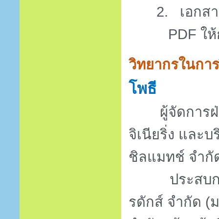
2.
เอกสา
PDF
ให
วิทยากรในการ
โพธี
ผู้จัดการฝ่าย
จิเนียริ่ง และบ
ชิลแมทช์ จำกัด
ประสบก
รดักส์ จำกัด
(