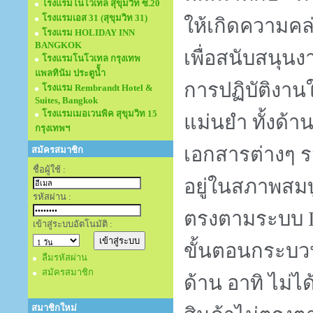
โรงแรมโนโวเทล สุขุมวิท ซ.20
โรงแรมเอส 31 (สุขุมวิท 31)
ให้เกิดความคล
โรงแรม HOLIDAY INN
BANGKOK
เพื่อสนับสนุน
โรงแรมโนโวเทล กรุงเทพ
แพลทินัม ประตูนั้ำ
การปฏิบัติงาน
โรงแรม Rembrandt Hotel &
Suites, Bangkok
โรงแรมเมอเวนพิค สุขุมวิท 15
แม่นยำ ทั้งด้
กรุงเทพฯ
เอกสารต่างๆ ร
สมัครสมาชิก
ชื่อผู้ใช้ :
อยู่ในสภาพสมบ
รหัสผ่าน :
ตรงตามระบบ
เข้าสู่ระบบอัตโนมัติ :
ขั้นตอนกระบ
ลืมรหัสผ่าน
สมัครสมาชิก
ด้าน อาทิ ไม่
สมาชิกใหม่