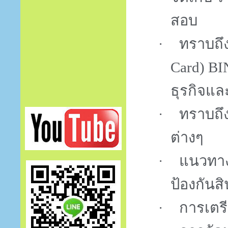
สอบ
ทราบถึ
·
Card)
BI
ธุรกิจแ
ทราบถึ
·
ต่างๆ
แนวทาง
·
ป้องกันส
การเตร
·