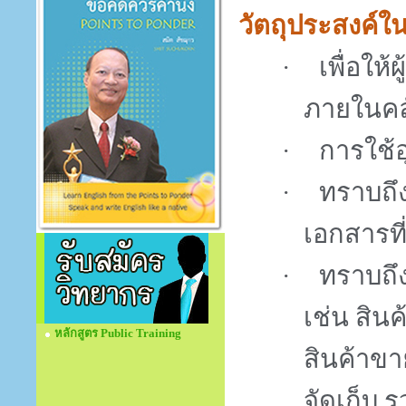
วัตถุประสงค์
เพื่อให
·
ภายในคลั
การใช้
·
ทราบถึ
·
เอกสารที
ทราบถึง
·
เช่น สิน
หลักสูตร Public Training
สินค้าขา
จัดเก็บ 