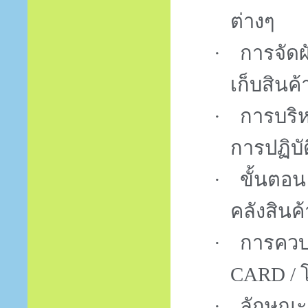
ต่างๆ
·
การจัดผ
เก็บสินค
·
การบริห
การปฏิบั
·
ขั้นตอ
คลังสิน
·
การควบค
CARD /
โ
·
ลักษณะ