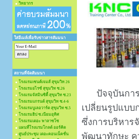
วิทยากร
ใส่อีเมล์เพื่อรับข่าวสารสัมมนา
สถานที่จัดสัมมนา
โรงแรมเซนต์เจมส์ สุขุมวิท 26
โรงแรมอไรซ์ สุขุมวิท ซ.26
ปัจจุบันกา
โรงแรมจัสมินซิตี้ สุขุมวิท ซ.23
โรงแรมแกรนด์ สุขุมวิท ซ.4-6
เปลี่ยนรูปแบบก
โรงแรมบูเลอวาร์ด สุขุมวิท ซ.5
โรงแรมฮิป ซ.เนียมอุทิศ
ซึ่งการบริหารจ
โรงแรมเดอะ พาลาซโซ
แผนที่โรงแรมโกลด์ ออร์คิด
พัฒนาทักษะ คว
ศูนย์ประชุม เดอะคอนเน็คชั่น