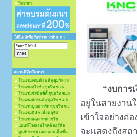
วิทยากร
ใส่อีเมล์เพื่อรับข่าวสารสัมมนา
สถานที่จัดสัมมนา
โรงแรมเซนต์เจมส์ สุขุมวิท 26
“งบการเ
โรงแรมอไรซ์ สุขุมวิท ซ.26
โรงแรมจัสมินซิตี้ สุขุมวิท ซ.23
โรงแรมแกรนด์ สุขุมวิท ซ.4-6
อยู่ในสายงานใ
โรงแรมบูเลอวาร์ด สุขุมวิท ซ.5
โรงแรมฮิป ซ.เนียมอุทิศ
เข้าใจอย่างถ่
โรงแรมเดอะ พาลาซโซ
แผนที่โรงแรมโกลด์ ออร์คิด
จะแสดงถึงสถ
ศูนย์ประชุม เดอะคอนเน็คชั่น