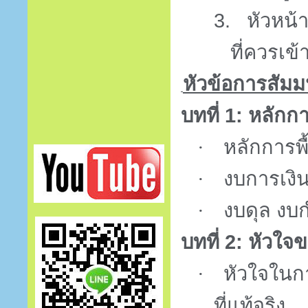
3.
หัวหน้
ที่ควรเข้
หัวข้อการสัม
บทที่
1:
หลักก
·
หลักการพ
·
งบการเงิ
·
งบดุล งบ
บทที่
2:
หัวใจ
·
หัวใจในก
ที่แท้จริง