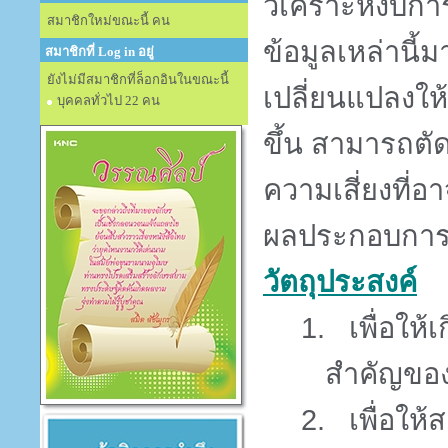
วิเคราะห์งบกา
สมาชิกใหม่ขณะนี้ คน
ข้อมูลเหล่านี
สมาชิกที่ Log in อยู่
ยังไม่มีสมาชิกที่ล็อกอินในขณะนี้
เปลี่ยนแปลงให
บุคคลทั่วไป 22 คน
ขึ้น สามารถตั
ความเสี่ยงที่อ
ผลประกอบการข
วัตถุประสงค์
1.
เพื่อใ
สำคัญของ
2.
เพื่อให