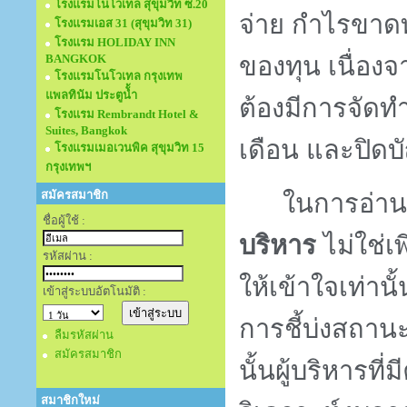
โรงแรมโนโวเทล สุขุมวิท ซ.20
จ่าย กำไรขาดท
โรงแรมเอส 31 (สุขุมวิท 31)
โรงแรม HOLIDAY INN
BANGKOK
ของทุน เนื่อง
โรงแรมโนโวเทล กรุงเทพ
แพลทินัม ประตูนั้ำ
ต้องมีการจัด
โรงแรม Rembrandt Hotel &
Suites, Bangkok
เดือน และปิดบั
โรงแรมเมอเวนพิค สุขุมวิท 15
กรุงเทพฯ
สมัครสมาชิก
ในการอ่าน
ชื่อผู้ใช้ :
บริหาร
ไม่ใช่
รหัสผ่าน :
ให้เข้าใจเท่าน
เข้าสู่ระบบอัตโนมัติ :
การชี้บ่งสถาน
ลืมรหัสผ่าน
สมัครสมาชิก
นั้นผู้บริหาร
สมาชิกใหม่