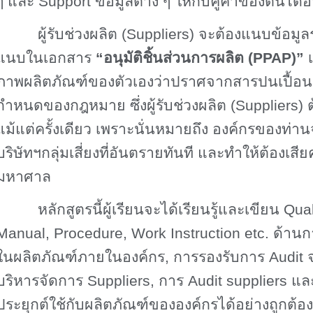
ๆ และ
Support
ข้อมูลต่าง ๆ ให้กับคู่ค้าของตนได
ผู้รับช่วงผลิต
(Suppliers)
จะต้องแนบข้อมูลร
แนบในเอกสาร
“
อนุมัติชิ้นส่วนการผลิต
(PPAP)”
ภาพผลิตภัณฑ์ของตัวเองว่าปราศจากสารปนเปื้อ
กำหนดของกฎหมาย ซึ่งผู้รับช่วงผลิต
(Suppliers)
แม้แต่ครั้งเดียว เพราะนั่นหมายถึง องค์กรของท่าน
บริษัทฯกลุ่มเสี่ยงที่อันตรายทันที และทำให้ต้องเสี
มหาศาล
หลักสูตรนี้ผู้เรียนจะได้เรียนรู้และเขียน
Qual
Manual, Procedure, Work Instruction etc.
ด้านก
ในผลิตภัณฑ์
ภายในองค์กร
,
การรองรับการ
Audit
บริหารจัดการ
Suppliers,
การ
Audit suppliers
แล
ประยุกต์ใช้กับผลิตภัณฑ์ขององค์กรได้อย่างถูกต้อง