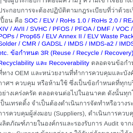
ๆ ซึ่งผู้ประกอบการต้องมีความรู้ ความเข้าใจอย่า
ประกอบการจะต้องปฏิบัติตามกฎระเบียบที่ว่าด้วย
เปื้อน คือ
SOC
/ ELV / RoHs 1.0 / RoHs 2.0 / R
XIV / AVII / SVHC / PFOS / PFOA / DMF / VOC
POPs / Prop65 / ELV Annex II / ELV Waste Pac
Solder / CMR / GADSL / IMDS / IMDS-a2 / IMD
etc.
ข้อกำหนด
3R (Reuse / Recycle / Recovery
Recyclability
และ
Recoverability
ตลอดจนข้อกำห
ที่ทาง
OEM
และหน่วยงานที่ทำการควบคุมและบังค
กาศฯ ควบคุม หรือห้ามใช้ ซึ่งเป็นข้อกำหนดที่ทุกบ
อย่างเคร่งครัด ตลอดจนต่อไปในอนาคต ดังนั้นทุกโร
เป็นเทรดดิ้ง จำเป็นต้องดำเนินการจัดทำหรือวางร
การควบคุมผู้ส่งมอบ
(Suppliers),
ดำเนินการควบคุ
ผลิตภัณฑ์ภายในองค์กรและรองรับการ
Audit
จากล