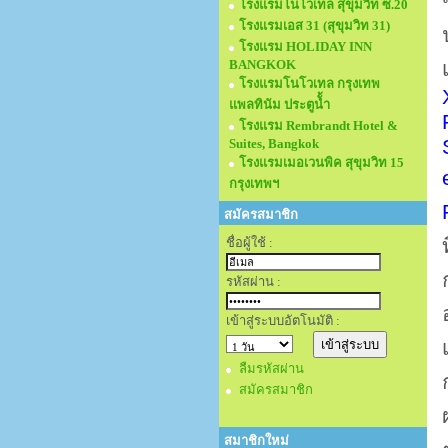
โรงแรมโนโวเทล สุขุมวิท ซ.20
โรงแรมเอส 31 (สุขุมวิท 31)
โรงแรม HOLIDAY INN
BANGKOK
โรงแรมโนโวเทล กรุงเทพ
แพลทินัม ประตูนั้ำ
โรงแรม Rembrandt Hotel &
Suites, Bangkok
โรงแรมเมอเวนพิค สุขุมวิท 15
กรุงเทพฯ
สมัครสมาชิก
ชื่อผู้ใช้ :
รหัสผ่าน :
เข้าสู่ระบบอัตโนมัติ :
ลืมรหัสผ่าน
สมัครสมาชิก
สมาชิกใหม่