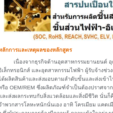
หลักการและเหตุผลของหลักสูตร
เนื่องจากธุรกิจด้านอุตสาหกรรมยานยนต์ อ
อิเล็กทรอนิกส์ และอุตสาหกรรมไฟฟ้า ผู้รับจ้างช่ว
ได้ผลิตสินค้าและส่งมอบตามลำดับขั้นและส่งเข้
หรือ
OEM/REM
ซึ่งผลิตภัณฑ์จำเป็นต้องปราศจากส
และส่งผลกระทบกับสิ่งแวดล้อมและสิ่งมีชีวิต นั่นก็คื
จำพวกสารโลหะหนักนั่นเอง อาทิ โครเมียม แคดเมี