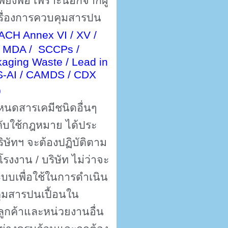
งเพียงพอ เพราะนอกจากผู้
เรื่องการควบคุมสารปน
EACH Annex VI / XV /
 / MDA / SCCPs /
kaging Waste / Lead in
S-AI / CAMDS / CDX
)
นดสารเคมีชนิดอื่นๆ
ับใช้กฎหมาย ได้ประ
ริษัทฯ จะต้องปฏิบัติตาม
งงาน / บริษัท ไม่ว่าจะ
ะบบเพื่อใช้ในการดำเนิน
มสารปนเปื้อนใน
ูกค้าและหน่วยงานอื่น