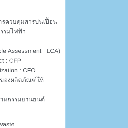
การควบคุมสารปนเปื้อน
รรมไฟฟ้า-
cle Assessment : LCA)
ct : CFP
ization : CFO
องผลิตภัณฑ์ให้
ตสาหกรรมยานยนต์
waste