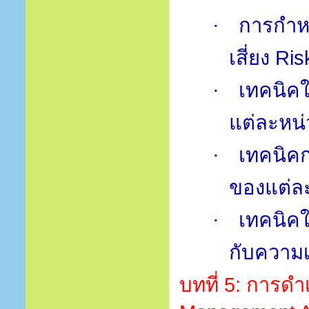
การกำห
·
เสี่ยง
Ris
เทคนิค
·
แต่ละหน
เทคนิค
·
ของแต่ล
เทคนิคใ
·
กับความเ
บทที่
5:
การดำเ