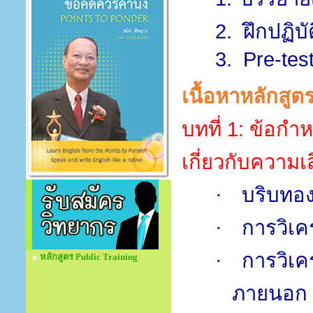
2.
ฝึกปฏิบั
3.
Pre-test
เนื้อหาหลักสูต
บทที่
1:
ข้อกำ
เกี่ยวกับความเส
บริบทอ
·
การวิเค
·
การวิเ
·
หลักสูตร Public Training
ภายนอก