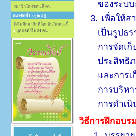
ของระบบ
สมาชิกใหม่ขณะนี้ คน
3.
เพื่อให้
สมาชิกที่ Log in อยู่
ยังไม่มีสมาชิกที่ล็อกอินในขณะนี้
เป็นรูปธร
บุคคลทั่วไป 24 คน
การจัดเก็
ประสิทธิ
และการเก็
การบริหาร
การดำเนิน
วิธีการฝึกอบร
1.
บรรยายเ