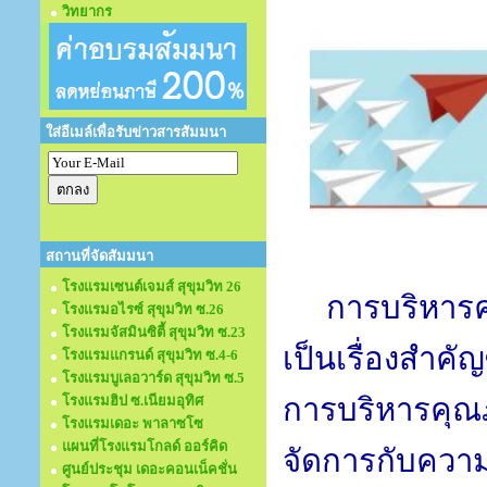
วิทยากร
ใส่อีเมล์เพื่อรับข่าวสารสัมมนา
สถานที่จัดสัมมนา
โรงแรมเซนต์เจมส์ สุขุมวิท 26
การบริหารคว
โรงแรมอไรซ์ สุขุมวิท ซ.26
โรงแรมจัสมินซิตี้ สุขุมวิท ซ.23
เป็นเรื่องสำค
โรงแรมแกรนด์ สุขุมวิท ซ.4-6
โรงแรมบูเลอวาร์ด สุขุมวิท ซ.5
การบริหารคุ
โรงแรมฮิป ซ.เนียมอุทิศ
โรงแรมเดอะ พาลาซโซ
แผนที่โรงแรมโกลด์ ออร์คิด
จัดการกับความเ
ศูนย์ประชุม เดอะคอนเน็คชั่น