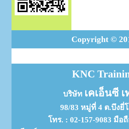
Copyright © 201
KNC Trainin
เคเอ็นซี เ
บริษัท
98/83 หมู่ที่ 4 ต.บึงย
โทร. : 02-157-9083 มือถ