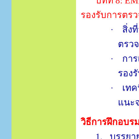
บทที่
8: E
รองรับการตร
·
สิ่ง
ตรว
·
การ
รองร
·
เทค
แนะ
วิธีการฝึกอบร
1.
บรรยาย