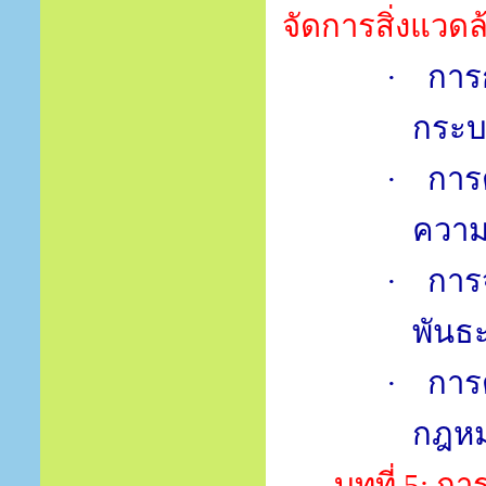
จัดการสิ่งแวดล
·
การ
กระ
·
การ
ความร
·
การ
พันธ
·
การ
กฎหม
บทที่
5:
กา