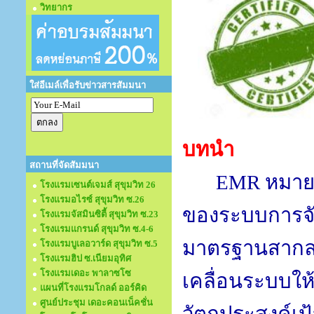
วิทยากร
ใส่อีเมล์เพื่อรับข่าวสารสัมมนา
บทนำ
สถานที่จัดสัมมนา
EMR
หมายถ
โรงแรมเซนต์เจมส์ สุขุมวิท 26
โรงแรมอไรซ์ สุขุมวิท ซ.26
ของระบบการจั
โรงแรมจัสมินซิตี้ สุขุมวิท ซ.23
โรงแรมแกรนด์ สุขุมวิท ซ.4-6
มาตรฐานสาก
โรงแรมบูเลอวาร์ด สุขุมวิท ซ.5
โรงแรมฮิป ซ.เนียมอุทิศ
โรงแรมเดอะ พาลาซโซ
เคลื่อนระบบให้
แผนที่โรงแรมโกลด์ ออร์คิด
ศูนย์ประชุม เดอะคอนเน็คชั่น