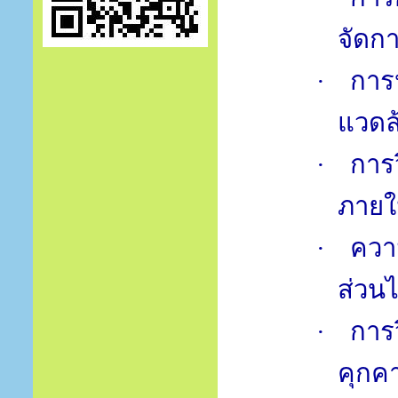
จัดก
·
การ
แวดล
·
การ
ภาย
·
ควา
ส่วนไ
·
การ
คุกค