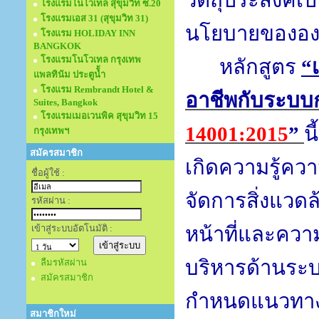
วัตถุประสงค์เ
โรงแรมโนโวเทล สุขุมวิท ซ.20
โรงแรมเอส 31 (สุขุมวิท 31)
นโยบายขององค์
โรงแรม HOLIDAY INN
BANGKOK
โรงแรมโนโวเทล กรุงเทพ
หลักสูตร
“
แพลทินัม ประตูนั้ำ
โรงแรม Rembrandt Hotel &
อาชีพกับระบบ
Suites, Bangkok
โรงแรมเมอเวนพิค สุขุมวิท 15
14001:2015
”
น
กรุงเทพฯ
สมัครสมาชิก
เกิดความรู้ค
ชื่อผู้ใช้ :
จัดการสิ่งแวด
รหัสผ่าน :
เข้าสู่ระบบอัตโนมัติ :
หน้าที่และควา
บริหารด้านระ
ลืมรหัสผ่าน
สมัครสมาชิก
กำหนดแนวทางก
สมาชิกใหม่