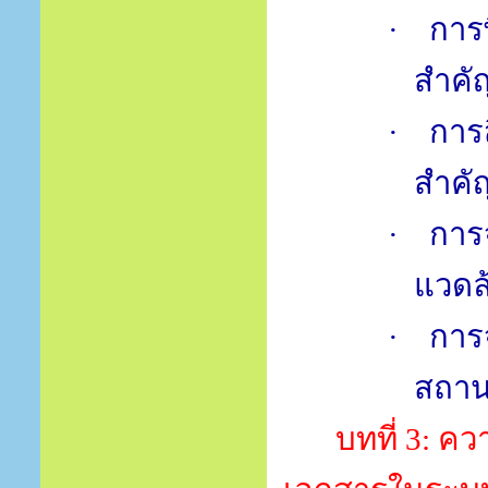
·
การพ
สำคั
·
การส
สำคั
·
การ
แวดล
·
การ
สถาน
บทที่
3:
ควา