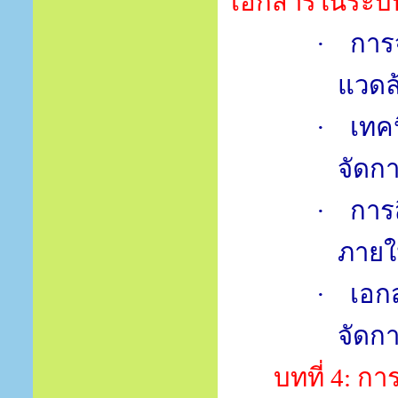
เอกสารในระบ
·
การ
แวดล
·
เทค
จัดกา
·
การส
ภาย
·
เอก
จัดกา
บทที่
4:
การ