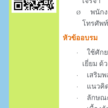
เจรจา
พนัก
Ø
โทรศัพท
หัวข้ออบรม
ใช้ศัก
·
เยี่ยม ด้
เสริมพล
·
แนวคิด
·
ลักษณ
·