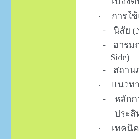
เบื้อง
·
การใช้
·
-
นิสัย (
-
อารมณ
Side
)
-
สถานภ
แนวทา
·
-
หลักก
-
ประสิ
เทคนิ
·