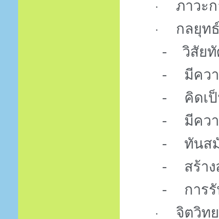
ภาวะก
·
กลยุทธ
·
-
วิสัยทั
-
มีคว
-
คิดเป็
-
มีความ
-
ทันสม
-
สร้าง
-
การรับ
จิตวิทย
·