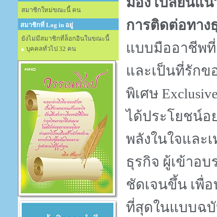
มอง เปลี่ยนแนว
สมาชิกใหม่ขณะนี้ คน
การติดต่อทางธุ
สมาชิกที่ Log in อยู่
ยังไม่มีสมาชิกที่ล็อกอินในขณะนี้
แบบมืออาชีพที่
บุคคลทั่วไป 32 คน
และเป็นที่รักข
พิเศษ
Exclusiv
ได้ประโยชน์อ
พลังในใจและเท
ธุรกิจ ผู้เข้า
ชัดเจนขึ้น เพื
ที่สุดในแบบฉบ