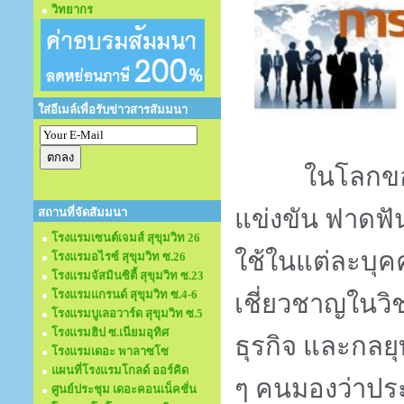
วิทยากร
ใส่อีเมล์เพื่อรับข่าวสารสัมมนา
ในโลกของธุรก
แข่งขัน ฟาดฟัน 
สถานที่จัดสัมมนา
โรงแรมเซนต์เจมส์ สุขุมวิท 26
ใช้ในแต่ละบุคค
โรงแรมอไรซ์ สุขุมวิท ซ.26
โรงแรมจัสมินซิตี้ สุขุมวิท ซ.23
โรงแรมแกรนด์ สุขุมวิท ซ.4-6
เชี่ยวชาญในว
โรงแรมบูเลอวาร์ด สุขุมวิท ซ.5
โรงแรมฮิป ซ.เนียมอุทิศ
ธุรกิจ และกลย
โรงแรมเดอะ พาลาซโซ
แผนที่โรงแรมโกลด์ ออร์คิด
ๆ คนมองว่าประ
ศูนย์ประชุม เดอะคอนเน็คชั่น