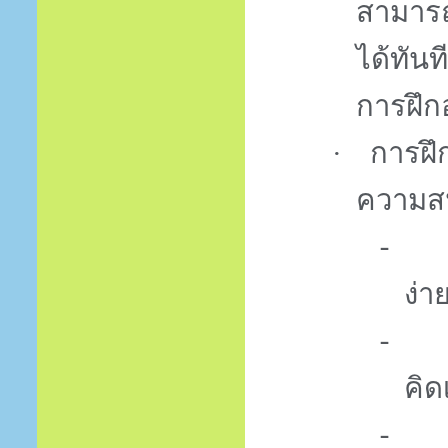
สามารถน
ได้ทัน
การฝึก
·
การฝึ
ความสน
-
ง่า
-
คิด
-