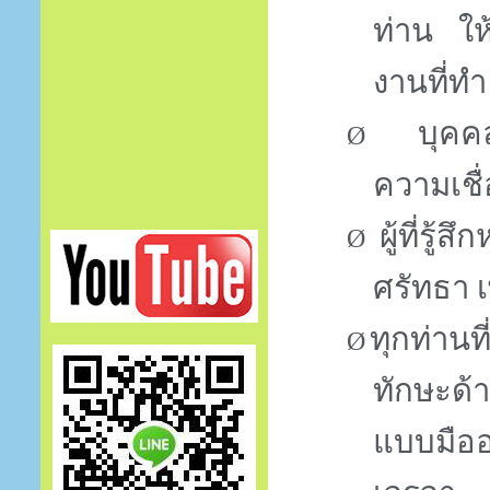
ท่าน ให้
งานที่ทำ 
บุคคล
Ø
ความเชื
ผู้ที่รู
Ø
ศรัทธา เ
ทุกท่านท
Ø
ทักษะด้า
แบบมืออา