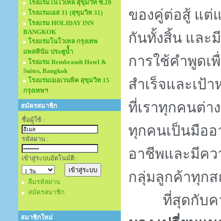
โรงแรมโนโวเทล สุขุมวิท ซ.20
ของคู่ต่อสู้ แ
โรงแรมเอส 31 (สุขุมวิท 31)
โรงแรม HOLIDAY INN
BANGKOK
กันทั้งสิ้น และมี
โรงแรมโนโวเทล กรุงเทพ
แพลทินัม ประตูนั้ำ
การใช้คำพูดเพื
โรงแรม Rembrandt Hotel &
Suites, Bangkok
โรงแรมเมอเวนพิค สุขุมวิท 15
สำเร็จและเป้าห
กรุงเทพฯ
ที่เราทุกคนต่า
สมัครสมาชิก
ชื่อผู้ใช้ :
ทุกคนเป็นมืออา
รหัสผ่าน :
อาชีพและมีควา
เข้าสู่ระบบอัตโนมัติ :
กลุ่มลูกค้าทุ
ลืมรหัสผ่าน
สมัครสมาชิก
ที่สุดกับคว
สมาชิกใหม่