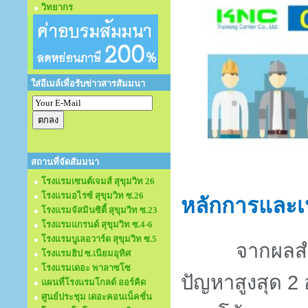
วิทยากร
ใส่อีเมล์เพื่อรับข่าวสารสัมมนา
สถานที่จัดสัมมนา
โรงแรมเซนต์เจมส์ สุขุมวิท 26
โรงแรมอไรซ์ สุขุมวิท ซ.26
หลักการและเ
โรงแรมจัสมินซิตี้ สุขุมวิท ซ.23
โรงแรมแกรนด์ สุขุมวิท ซ.4-6
โรงแรมบูเลอวาร์ด สุขุมวิท ซ.5
จากผลส
โรงแรมฮิป ซ.เนียมอุทิศ
โรงแรมเดอะ พาลาซโซ
ปัญหาสูงสุด
2
แผนที่โรงแรมโกลด์ ออร์คิด
ศูนย์ประชุม เดอะคอนเน็คชั่น