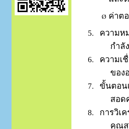
ค่าต
Ø
ความห
5.
กำลั
ความเชื
6.
ของอ
ขั้นตอน
7.
สอดค
การวิเค
8.
คุณสม