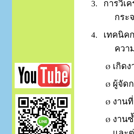
การวิเค
3.
กระจ
เทคนิค
4.
ความ
เกิดง
Ø
ผู้จ
Ø
งานที
Ø
งานซ้
Ø
และต