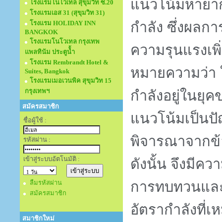
แนวโน้มหายา
โรงแรมโนโวเทล สุขุมวิท ซ.20
โรงแรมเอส 31 (สุขุมวิท 31)
กำลัง ซึ่งผลกา
โรงแรม HOLIDAY INN
BANGKOK
โรงแรมโนโวเทล กรุงเทพ
ความรุนแรงเพิ่ม
แพลทินัม ประตูนั้ำ
โรงแรม Rembrandt Hotel &
หมายความว่า 
Suites, Bangkok
โรงแรมเมอเวนพิค สุขุมวิท 15
กรุงเทพฯ
กำลังอยู่ในย
สมัครสมาชิก
แนวโน้มเป็นป
ชื่อผู้ใช้ :
พิจารณาจากข
รหัสผ่าน :
เข้าสู่ระบบอัตโนมัติ :
ดังนั้น จึงมีคว
การทบทวนและว
ลืมรหัสผ่าน
สมัครสมาชิก
อัตรากำลังที่
สมาชิกใหม่