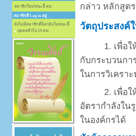
กล่าว หลักสูตร
สมาชิกใหม่ขณะนี้ คน
สมาชิกที่ Log in อยู่
วัตถุประสงค์
ยังไม่มีสมาชิกที่ล็อกอินในขณะนี้
บุคคลทั่วไป 29 คน
1
. เพื่อ
กับกระบวนกา
ในการวิเคราะห
2
. เพื่อ
อัตรากำลังใน
ในองค์กรได้