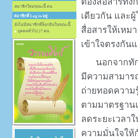
ต้องสื่อสารทั้ง
สมาชิกใหม่ขณะนี้ คน
เดียวกัน และผู
สมาชิกที่ Log in อยู่
ยังไม่มีสมาชิกที่ล็อกอินในขณะนี้
สื่อสารให้เหมา
บุคคลทั่วไป 27 คน
เข้าใจตรงกัน
นอกจากทัก
มีความสามารถ
ถ่ายทอดความร
ตามมาตรฐานแล
ลดระยะเวลาใน
ความมั่นใจให้กั