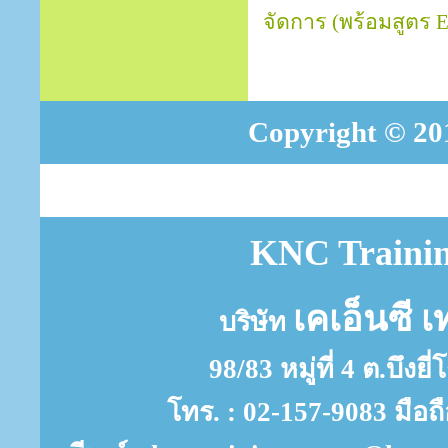
จัดการ (พร้อมสูตร Ex
Copyright © 201
KNC Trainin
เคเอ็นซี เ
บริษัท
98/83 หมู่ที่ 4 ต.บึงย
โทร. : 02-157-9083 มือถ