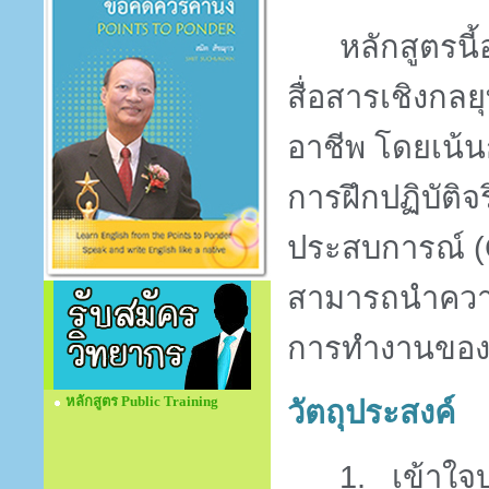
หลักสูตรนี
สื่อสารเชิงกล
อาชีพ โดยเน้นก
การฝึกปฏิบัติจร
ประสบการณ์ (
สามารถนำความร
การทำงานของท
หลักสูตร Public Training
วัตถุประสงค์
1.
เข้าใ