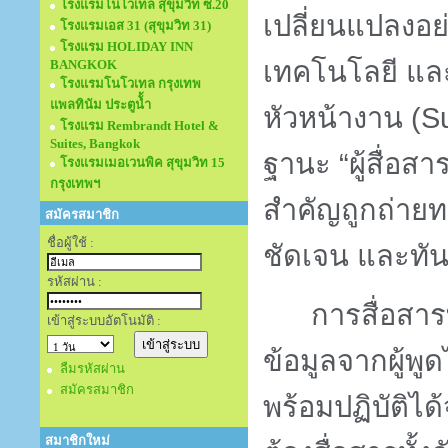
โรงแรมโนโวเทล สุขุมวิท ซ.20
เปลี่ยนแปลงอย
โรงแรมเอส 31 (สุขุมวิท 31)
โรงแรม HOLIDAY INN
เทคโนโลยี แ
BANGKOK
โรงแรมโนโวเทล กรุงเทพ
แพลทินัม ประตูนั้ำ
หัวหน้างาน (
S
โรงแรม Rembrandt Hotel &
Suites, Bangkok
ฐานะ “ผู้สื่อสา
โรงแรมเมอเวนพิค สุขุมวิท 15
กรุงเทพฯ
สำคัญถูกถ่ายท
สมัครสมาชิก
ชื่อผู้ใช้ :
ชัดเจน และทั
รหัสผ่าน :
การสื่อสาร
เข้าสู่ระบบอัตโนมัติ :
ข้อมูลจากผู้พูด
ลืมรหัสผ่าน
สมัครสมาชิก
พร้อมปฏิบัติไ
สมาชิกใหม่