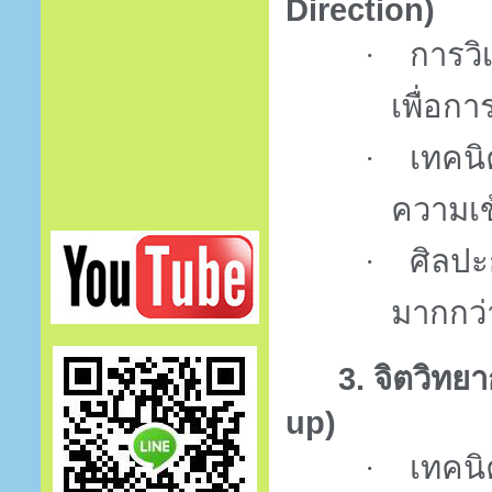
Direction)
การว
·
เพื่อกา
เทคน
·
ความเข
ศิลปะ
·
มากกว่
3.
จิตวิทย
up)
เทคนิ
·