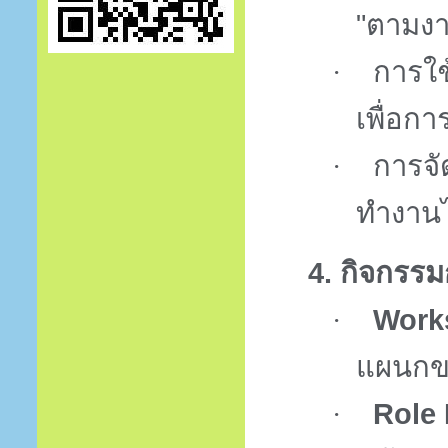
"ตามง
การใ
·
เพื่อก
การจั
·
ทำงาน
4.
กิจกรรม
Work
·
แผนกขอ
Role 
·