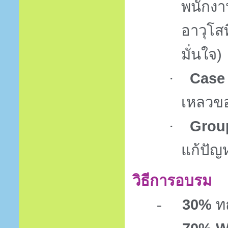
พนักงาน
อาวุโสท
มั่นใจ)
Case
·
เหลวขอ
Grou
·
แก้ปัญ
วิธีการอบรม
30%
ท
-