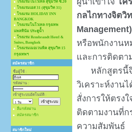
ผู้นำเข้าใจ
โคร
โรงแรมโนโวเทล สุขุมวิท ซ.20
โรงแรมเอส 31 (สุขุมวิท 31)
กลไกทางจิตวิท
โรงแรม HOLIDAY INN
BANGKOK
โรงแรมโนโวเทล กรุงเทพ
Management)
แพลทินัม ประตูนั้ำ
โรงแรม Rembrandt Hotel &
หรือพนักงานหม
Suites, Bangkok
โรงแรมเมอเวนพิค สุขุมวิท 15
กรุงเทพฯ
และการติดตามง
สมัครสมาชิก
หลักสูตรนี
ชื่อผู้ใช้ :
วิเคราะห์งานไ
รหัสผ่าน :
เข้าสู่ระบบอัตโนมัติ :
สั่งการให้ตร
ลืมรหัสผ่าน
ติดตามงานที่ก
สมัครสมาชิก
ความสัมพันธ์
สมาชิกใหม่