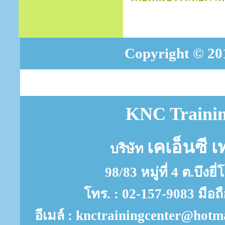
Copyright © 201
KNC Trainin
เคเอ็นซี เ
บริษัท
98/83 หมู่ที่ 4 ต.บึงย
โทร. : 02-157-9083 มือถ
อีเมล์ : knctrainingcenter@ho