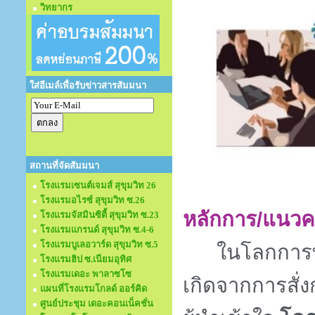
วิทยากร
ใส่อีเมล์เพื่อรับข่าวสารสัมมนา
สถานที่จัดสัมมนา
โรงแรมเซนต์เจมส์ สุขุมวิท 26
โรงแรมอไรซ์ สุขุมวิท ซ.26
หลักการ/แนวค
โรงแรมจัสมินซิตี้ สุขุมวิท ซ.23
โรงแรมแกรนด์ สุขุมวิท ซ.4-6
โรงแรมบูเลอวาร์ด สุขุมวิท ซ.5
ในโลกการทำ
โรงแรมฮิป ซ.เนียมอุทิศ
โรงแรมเดอะ พาลาซโซ
เกิดจากการสั่ง
แผนที่โรงแรมโกลด์ ออร์คิด
ศูนย์ประชุม เดอะคอนเน็คชั่น