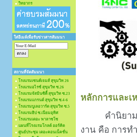
วิทยากร
ใส่อีเมล์เพื่อรับข่าวสารสัมมนา
สถานที่จัดสัมมนา
โรงแรมเซนต์เจมส์ สุขุมวิท 26
โรงแรมอไรซ์ สุขุมวิท ซ.26
โรงแรมจัสมินซิตี้ สุขุมวิท ซ.23
หลักการและเห
โรงแรมแกรนด์ สุขุมวิท ซ.4-6
โรงแรมบูเลอวาร์ด สุขุมวิท ซ.5
โรงแรมฮิป ซ.เนียมอุทิศ
คำนิยาม
โรงแรมเดอะ พาลาซโซ
แผนที่โรงแรมโกลด์ ออร์คิด
งาน คือ การท
ศูนย์ประชุม เดอะคอนเน็คชั่น