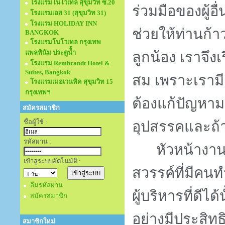
โรงแรมโนโวเทล สุขุมวิท ซ.20
ร่วมมือของผู้อ
โรงแรมเอส 31 (สุขุมวิท 31)
โรงแรม HOLIDAY INN
ช่วยให้ท่านก้
BANGKOK
โรงแรมโนโวเทล กรุงเทพ
แพลทินัม ประตูนั้ำ
ลูกน้อง เราจึง
โรงแรม Rembrandt Hotel &
Suites, Bangkok
สม เพราะเรามี
โรงแรมเมอเวนพิค สุขุมวิท 15
กรุงเทพฯ
ต้องแก้ปัญหาม
สมัครสมาชิก
ชื่อผู้ใช้ :
อุปสรรคและถ้า
รหัสผ่าน :
หัวหน้างาน
เข้าสู่ระบบอัตโนมัติ :
สวรรค์ที่มีคน
ลืมรหัสผ่าน
ผู้บริหารที่ดีได
สมัครสมาชิก
อย่างมีประสิท
สมาชิกใหม่