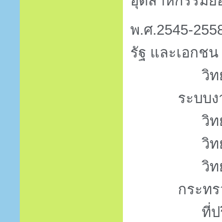
อุตสาหกรรมย
พ.ศ.
2545
-
255
รัฐ
และเอกชน
วิ
ระบบง
วิท
วิ
วิ
กระทร
ที่