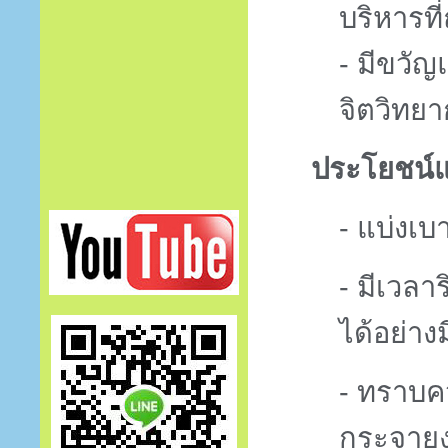
บริหารที่
- มีขวั
จิตวิทยา
ประโยชน์แก
- แบ่งเ
- มีเวลา
ได้อย่าง
- ทราบค
กระจายง