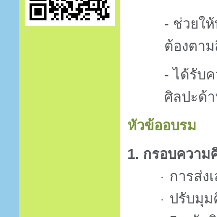
- ช่วยใ
ต้องตามสิ
- ได้รับ
ศิลปะด้
หัวข้ออบรม
1. กรอบความค
การส่ง
·
ปรับมุม
·