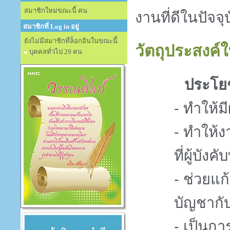
สมาชิกใหม่ขณะนี้ คน
งานที่ดีในปัจ
สมาชิกที่ Log in อยู่
ยังไม่มีสมาชิกที่ล็อกอินในขณะนี้
วัตถุประสงค์
บุคคลทั่วไป 29 คน
ประโยชน์ต
- ทำให้มี
- ทำให้ง
ที่ผู้บังค
- ช่วยแก
บัญชากับ
- เป็นก