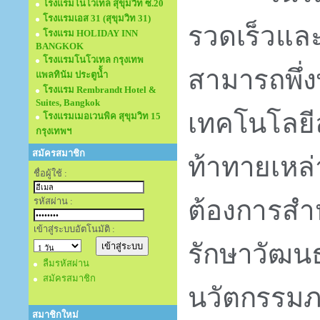
โรงแรมโนโวเทล สุขุมวิท ซ.20
โรงแรมเอส 31 (สุขุมวิท 31)
รวดเร็วและไ
โรงแรม HOLIDAY INN
BANGKOK
โรงแรมโนโวเทล กรุงเทพ
สามารถพึ่ง
แพลทินัม ประตูนั้ำ
โรงแรม Rembrandt Hotel &
Suites, Bangkok
เทคโนโลยีล
โรงแรมเมอเวนพิค สุขุมวิท 15
กรุงเทพฯ
สมัครสมาชิก
ท้าทายเหล่
ชื่อผู้ใช้ :
ต้องการสำห
รหัสผ่าน :
เข้าสู่ระบบอัตโนมัติ :
รักษาวัฒน
ลืมรหัสผ่าน
สมัครสมาชิก
นวัตกรรมภา
สมาชิกใหม่