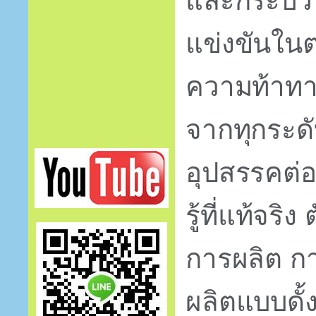
และกระบวนท
แข่งขันใน
ความท้าทา
จากทุกระด
อุปสรรคต่
รู้ที่แท้จร
การผลิต ก
ผลิตแบบดั้