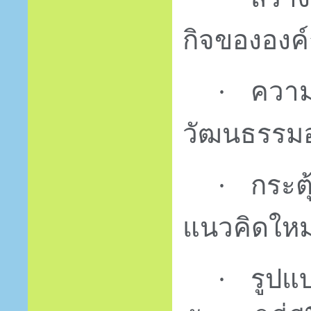
กิจขององค
ความ
·
วัฒนธรรมอ
กระต
·
แนวคิดใหม
รูปแ
·