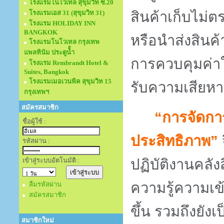
โรงแรมโนโวเทล สุขุมวิท ซ.20
โรงแรมเอส 31 (สุขุมวิท 31)
สินค้าเก็บไม่ต
โรงแรม HOLIDAY INN
BANGKOK
หรือนำส่งสินค้
โรงแรมโนโวเทล กรุงเทพ
แพลทินัม ประตูนั้ำ
การควบคุมค่าใช
โรงแรม Rembrandt Hotel &
Suites, Bangkok
โรงแรมเมอเวนพิค สุขุมวิท 15
รับความเสียห
กรุงเทพฯ
สมัครสมาชิก
“การจัดกา
ชื่อผู้ใช้ :
ประสิทธิภาพ”
จ
รหัสผ่าน :
เข้าสู่ระบบอัตโนมัติ :
ปฏิบัติงานคลังส
ความรู้ความเข
ลืมรหัสผ่าน
สมัครสมาชิก
ขึ้น รวมถึงยั
สมาชิกใหม่