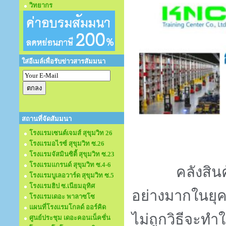
วิทยากร
ใส่อีเมล์เพื่อรับข่าวสารสัมมนา
สถานที่จัดสัมมนา
โรงแรมเซนต์เจมส์ สุขุมวิท 26
โรงแรมอไรซ์ สุขุมวิท ซ.26
โรงแรมจัสมินซิตี้ สุขุมวิท ซ.23
โรงแรมแกรนด์ สุขุมวิท ซ.4-6
คลังสิน
โรงแรมบูเลอวาร์ด สุขุมวิท ซ.5
โรงแรมฮิป ซ.เนียมอุทิศ
อย่างมากในยุค
โรงแรมเดอะ พาลาซโซ
แผนที่โรงแรมโกลด์ ออร์คิด
ไม่ถูกวิธีจะท
ศูนย์ประชุม เดอะคอนเน็คชั่น