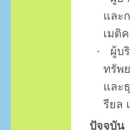
และก
เมติค
ผู้บ
·
ทรัพ
และธุ
รียล 
ปัจจุบัน