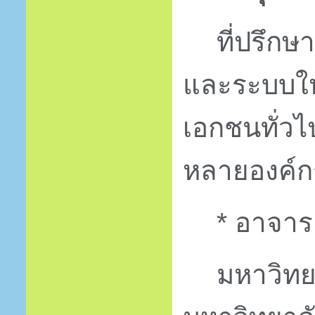
ที่ปรึก
และระบบให้
เอกชนทั่ว
หลายองค์ก
*
อาจาร
มหาวิท