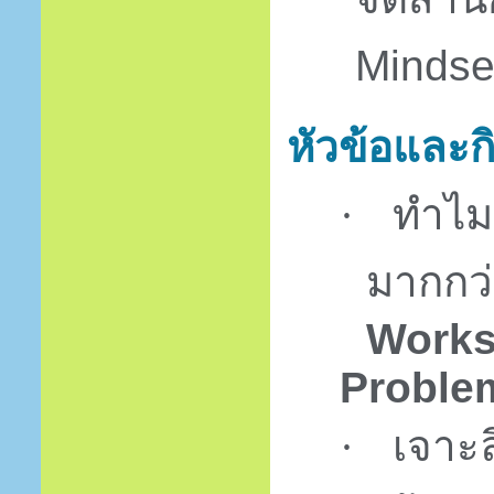
Mindse
หัวข้อและก
ทำไมต
·
มากกว
Works
Proble
เจาะ
·