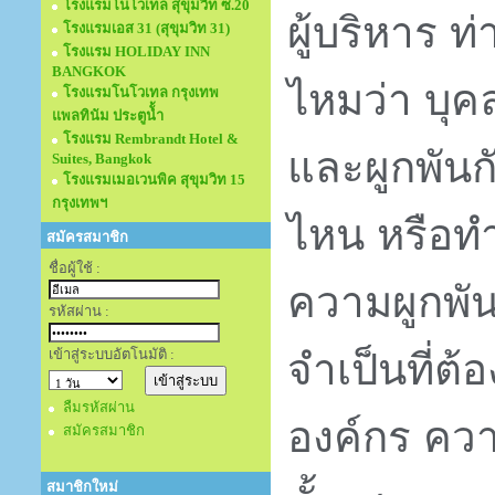
โรงแรมโนโวเทล สุขุมวิท ซ.20
ผู้บริหาร ท
โรงแรมเอส 31 (สุขุมวิท 31)
โรงแรม HOLIDAY INN
BANGKOK
ไหมว่า บุ
โรงแรมโนโวเทล กรุงเทพ
แพลทินัม ประตูนั้ำ
โรงแรม Rembrandt Hotel &
และผูกพัน
Suites, Bangkok
โรงแรมเมอเวนพิค สุขุมวิท 15
กรุงเทพฯ
ไหน หรือทำ
สมัครสมาชิก
ชื่อผู้ใช้ :
ความผูกพัน
รหัสผ่าน :
เข้าสู่ระบบอัตโนมัติ :
จำเป็นที่ต้
ลืมรหัสผ่าน
องค์กร ควา
สมัครสมาชิก
สมาชิกใหม่