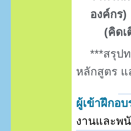
องค์กร
)
(คิดเ
***
สรุป
หลักสูตร แ
ผู้เข้าฝึกอ
งานและพนั