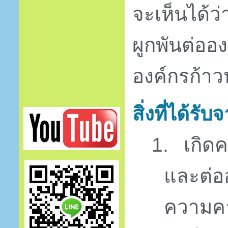
จะเห็นได้ว
ผูกพันต่ออง
องค์กรก้าวห
สิ่งที่ได้ร
1.
เกิดค
และต่ออ
ความคา