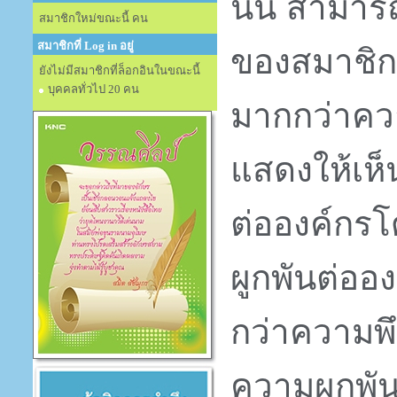
นั้น
สามารถ
สมาชิกใหม่ขณะนี้ คน
สมาชิกที่ Log in อยู่
ของสมาชิก
ยังไม่มีสมาชิกที่ล็อกอินในขณะนี้
บุคคลทั่วไป 20 คน
มากกว่าคว
แสดงให้เห
ต่อองค์กร
ผูกพันต่ออ
กว่าความพ
ความผูกพันต