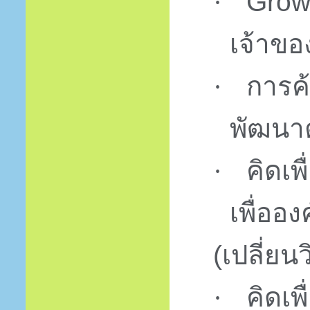
Grow
·
เจ้าของ
การค
·
พัฒนา
คิดเ
·
เพื่ออง
(เปลี่ยน
คิดเพ
·