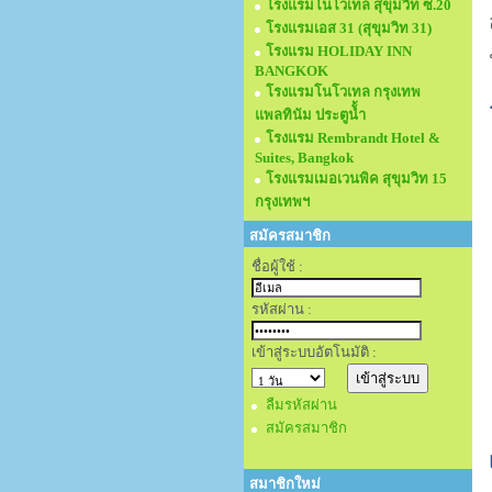
โรงแรมโนโวเทล สุขุมวิท ซ.20
โรงแรมเอส 31 (สุขุมวิท 31)
โรงแรม HOLIDAY INN
BANGKOK
โรงแรมโนโวเทล กรุงเทพ
แพลทินัม ประตูนั้ำ
โรงแรม Rembrandt Hotel &
Suites, Bangkok
โรงแรมเมอเวนพิค สุขุมวิท 15
กรุงเทพฯ
สมัครสมาชิก
ชื่อผู้ใช้ :
รหัสผ่าน :
เข้าสู่ระบบอัตโนมัติ :
ลืมรหัสผ่าน
สมัครสมาชิก
สมาชิกใหม่