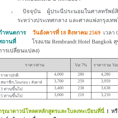
ปัจจุบัน ผู้ประนีประนอมในศาลทรัพย
v
ระหว่างประเทศกลาง และศาลแพ่งกรุงเทพใ
กำหนดการ
วันอังคารที่ 18 สิงหาคม 2569
เวลา
สถานที่
โ
รงแรม Rembrandt Hotel Bangkok สุข
การเปลี่ยนแปลง)
ราคา/ท่าน
Vat 7%
ราคารวม
Vat
4,000
280
4
,
280
ราคาปกติ
3
,
700
259
3
,
959
สมาชิก,
โอนก่อน
1
สัปดาห์
3
,
400
238
3
,
638
3 ท่านขึ้นไป
3
,
000
210
3
,
210
5 ท่านขึ้นไป
กรุณาดาวน์โหลดหลักสูตรและใบลงทะเบียนที่นี่
l หร