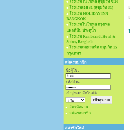
โรงแรมโนโวเทล สุขุมวิท ซ.20
โรงแรมเอส 31 (สุขุมวิท 31)
โรงแรม HOLIDAY INN
BANGKOK
โรงแรมโนโวเทล กรุงเทพ
แพลทินัม ประตูนั้ำ
โรงแรม Rembrandt Hotel &
Suites, Bangkok
โรงแรมเมอเวนพิค สุขุมวิท 15
กรุงเทพฯ
สมัครสมาชิก
ชื่อผู้ใช้ :
รหัสผ่าน :
เข้าสู่ระบบอัตโนมัติ :
ลืมรหัสผ่าน
สมัครสมาชิก
สมาชิกใหม่