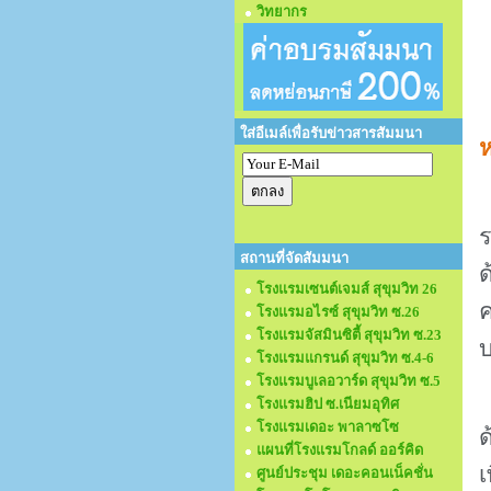
วิทยากร
ใส่อีเมล์เพื่อรับข่าวสารสัมมนา
ห
ร
สถานที่จัดสัมมนา
ด
โรงแรมเซนต์เจมส์ สุขุมวิท 26
ค
โรงแรมอไรซ์ สุขุมวิท ซ.26
โรงแรมจัสมินซิตี้ สุขุมวิท ซ.23
บ
โรงแรมแกรนด์ สุขุมวิท ซ.4-6
โรงแรมบูเลอวาร์ด สุขุมวิท ซ.5
โรงแรมฮิป ซ.เนียมอุทิศ
โรงแรมเดอะ พาลาซโซ
ด
แผนที่โรงแรมโกลด์ ออร์คิด
เ
ศูนย์ประชุม เดอะคอนเน็คชั่น