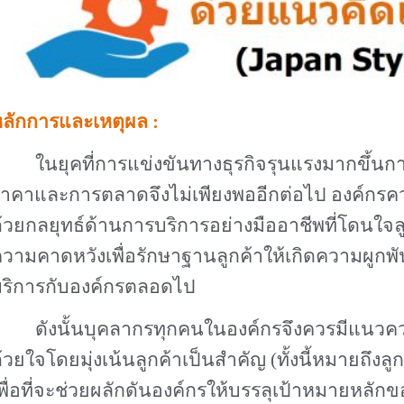
ลักการและเหตุผล
:
ในยุคที่การแข่งขันทางธุรกิจรุนแรงมากขึ้นก
าคาและการตลาดจึงไม่เพียงพออีกต่อไป องค์กรคว
้วยกลยุทธ์ด้านการบริการอย่างมืออาชีพที่โดนใจ
วามคาดหวังเพื่อรักษาฐานลูกค้าให้เกิดความผูกพัน
ริการกับองค์กรตลอดไป
ดังนั้นบุคลากรทุกคนในองค์กรจึงควรมีแนวค
้วยใจโดยมุ่งเน้นลูกค้าเป็นสำคัญ
(
ทั้งนี้หมายถึ
พื่อที่จะช่วยผลักดันองค์กรให้บรรลุเป้าหมายหลั