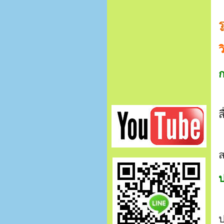
ว
ส
ส
ป