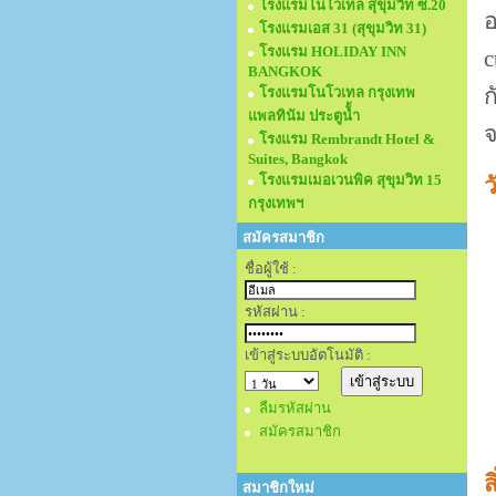
โรงแรมโนโวเทล สุขุมวิท ซ.20
อ
โรงแรมเอส 31 (สุขุมวิท 31)
โรงแรม HOLIDAY INN
c
BANGKOK
โรงแรมโนโวเทล กรุงเทพ
แพลทินัม ประตูนั้ำ
จ
โรงแรม Rembrandt Hotel &
Suites, Bangkok
โรงแรมเมอเวนพิค สุขุมวิท 15
ว
กรุงเทพฯ
สมัครสมาชิก
ชื่อผู้ใช้ :
รหัสผ่าน :
เข้าสู่ระบบอัตโนมัติ :
ลืมรหัสผ่าน
สมัครสมาชิก
ส
สมาชิกใหม่