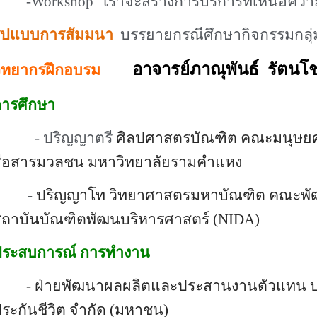
-Workshop “
เราจะสร้างการบริการที่เหนือควา
รูปแบบการสัมมนา
บรรยายกรณีศึกษากิจกรรมกล
อาจารย์ภาณุพันธ์ รัตนโช
ิทยากรฝึกอบรม
การศึกษา
- ปริญญาตรี
ศิลปศาสตรบัณฑิต คณะมนุษยศ
ื่อสารมวลชน มหาวิทยาลัยรามคำแหง
-
ปริญญาโท วิทยาศาสตรมหาบัณฑิต คณะพัฒ
ถาบันบัณฑิตพัฒนบริหารศาสตร์ (
NIDA
)
ประสบการณ์ การทำงาน
- ฝ่ายพัฒนาผลผลิตและประสานงานตัวแทน บ
ระกันชีวิต จำกัด (มหาชน)