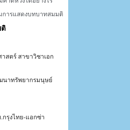
มคาดหวังได้อย่างไร
”
ุ่มการแสดงบทบาทสมมติ
ติ
าสตร์ สาขาวิชาเอก
นาทรัพยากรมนุษย์
.กรุงไทย-แอกซ่า